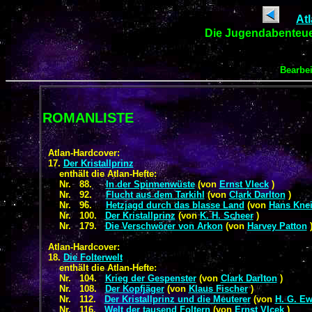
At
Die Jugendabenteuer
Bearbei
ROMANLISTE
Atlan-Hardcover:
17.
Der Kristallprinz
enthält die Atlan-Hefte:
Nr. 88.
In der Spinnenwüste
(von
Ernst Vleck
)
Nr. 92.
Flucht aus dem Tarkihl
(von
Clark Darlton
)
Nr. 96.
Hetzjagd durch das blasse Land
(von
Hans Knei
Nr. 100.
Der Kristallprinz
(von
K. H. Scheer
)
Nr. 179.
Die Verschwörer von Arkon
(von
Harvey Patton
Atlan-Hardcover:
18.
Die Folterwelt
enthält die Atlan-Hefte:
Nr. 104.
Krieg der Gespenster
(von
Clark Darlton
)
Nr. 108.
Der Kopfjäger
(von
Klaus Fischer
)
Nr. 112.
Der Kristallprinz und die Meuterer
(von
H. G. Ew
Nr. 116.
Welt der tausend Foltern
(von
Ernst Vlcek
)