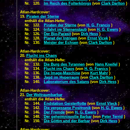
Nr. 120.
Im Reich des Folterkönigs
(von
Clark Darlton
)
Atlan-Hardcover:
19.
Piraten der Sterne
enthält die Atlan-Hefte:
Nr. 122.
Piraten der Sterne
(von
H. G. Francis
)
Nr. 124.
Irrfahrt im Sternenstaub
(von
H. G. Ewers
)
Nr. 126.
Der Bio-Parasit
(von
Dirk Hess
)
Nr. 128.
Planet der Intrigen
(von
Ernst Vlcek
)
Nr. 130.
Meister der Echsen
(von
Clark Darlton
)
Atlan-Hardcover:
20.
Flucht ins Chaos
enthält die Atlan-Hefte:
Nr. 132.
Die Burg des Tyrannen
(von
Hans Kneifel
)
Nr. 134.
Flucht ins Chaos
(von
H. G. Franics
)
Nr. 136.
Die Image-Maschine
(von
Kurt Mahr
)
Nr. 138.
Jagd im Hyperraum
(von
Clark Darlton
)
Nr. 140.
Laboratorium des Satans
(von
Dirk Hess
)
Atlan-Hardcover:
21.
Der Weltraumbarbar
enthält die Atlan-Hefte:
Nr. 144.
Endstation Geisterflotte
(von
Ernst Vleck
)
Nr. 142.
Die vergessene Positronik
(von
H. G. Ewers
)
Nr. 146.
Der Fremde
(von
H. G. Ewers
)
Nr. 148.
Der geheimnisvolle Barbar
(von
Peter Terrid
)
Nr. 150.
Die Göttin und der Barbar
(von
Dirk Hess
)
Atlan-Hardcover: