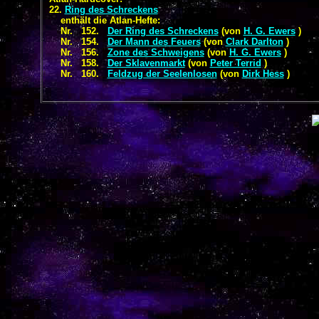
22.
Ring des Schreckens
enthält die Atlan-Hefte:
Nr. 152.
Der Ring des Schreckens
(von
H. G. Ewers
)
Nr. 154.
Der Mann des Feuers
(von
Clark Darlton
)
Nr. 156.
Zone des Schweigens
(von
H. G. Ewers
)
Nr. 158.
Der Sklavenmarkt
(von
Peter Terrid
)
Nr. 160.
Feldzug der Seelenlosen
(von
Dirk Hess
)