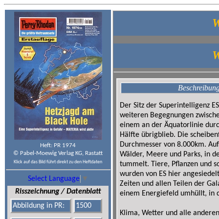
W
W
Beschreibung
Der Sitz der Superintelligenz E
weiteren Begegnungen zwische
einem an der Äquatorlinie dur
Hälfte übrigblieb. Die scheibe
Durchmesser von 8.000km. Auf 
Heft: PR 1974
© Pabel-Moewig Verlag KG, Rastatt
Wälder, Meere und Parks, in de
Klick auf das Bild führt direkt zu den Heftdaten
tummelt. Tiere, Pflanzen und s
wurden von ES hier angesiedel
Select Language
▼
Zeiten und allen Teilen der Ga
Risszeichnung / Datenblatt
einem Energiefeld umhüllt, in 
Abbildung in PR:
1500
Klima, Wetter und alle andere