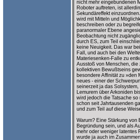
nicht mehr eingebundenen 
Roboter auftreten, ist allerd
Sekundäreffekt einzuordnen.
wird mit Mitteln und Möglich
beschreiben oder zu begreife
paranormaler Ebene angesie
Beobachtung nicht zugängl
durch ES, zum Teil einschließ
keine Neuigkeit. Das war bei
Fall, und auch bei den Welt
Materiesenken-Falle zu ent
Ausstoß von Menschen, die z
kollektiven Bewußtseins ge
besondere Affinität zu »den 
neues - einer der Schwerpu
seinerzeit ja das Solsystem
Lemurern über Arkoniden bis
wird jedoch die Tatsache so 
schon seit Jahrtausenden ga
und zum Teil auf diese Weise
Warum? Eine Stärkung von E
Begründung sein, und als Au
mehr oder weniger latentes 
wurde ja auch im Zusammen