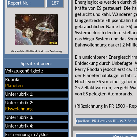
Energieglocke werden durch di
Report Nr. :
187
Kräfte von ES gesteuert. Die h
gefurcht und kahl. Wanderer g
langgestreckte Ellipsenbahn fü
gebräuchlicher Name für ES) um
Systeme durch den interstellar
das Wega-System und das Sonn
Bahnvollendung dauert 2 Milli
Klick auf das Bild führt direkt zur Zeichnung
Ein unsichtbarer Energieschir
Entdeckung durch Unbefugte. W
Spezifikationen:
Perry Rhodan jedoch erst ca. 1
Volkszugehörigkeit:
der Planetenhalbkugel erfährt.
Rubrik:
Flucht von ES vor einer geheim
Planeten
25 Zellaktivatoren, vergeht W
von ES gelegten Atombrands.
Unterrubrik 1:
Unterrubrik 2:
(Rißzeichnung in PR 1500 - Rep
Risszeichnung
Unterrubrik 3:
Quellen:
PR-Lexikon III - W-Z Seite 
Unterrubrik 4:
Erstnennung in Zyklus:
Beschreibung