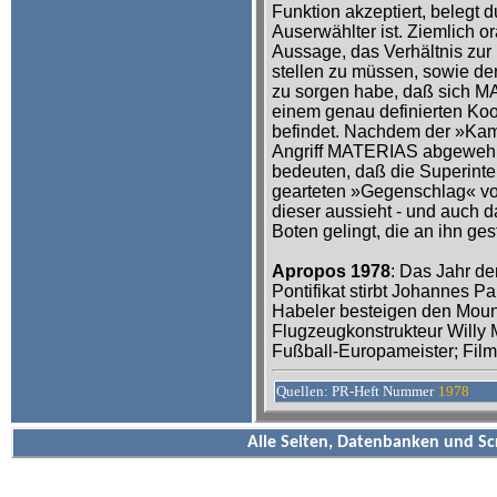
Funktion akzeptiert, belegt d
Auserwählter ist. Ziemlich or
Aussage, das Verhältnis zur
stellen zu müssen, sowie der
zu sorgen habe, daß sich 
einem genau definierten Ko
befindet. Nachdem der »Ka
Angriff MATERIAS abgewehrt
bedeuten, daß die Superinte
gearteten »Gegenschlag« vor
dieser aussieht - und auch 
Boten gelingt, die an ihn gest
Apropos 1978
: Das Jahr de
Pontifikat stirbt Johannes P
Habeler besteigen den Mount
Flugzeugkonstrukteur Willy M
Fußball-Europameister; Fil
Quellen: PR-Heft Nummer
1978
Alle Seiten, Datenbanken und Sc