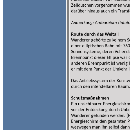
Zellduschen vorgenommen wurd
darüber hinaus auch ein Transf
Anmerkung: Amburbium (lateini
Route durch das Weltall
Wanderer gehörte zu keinem S
einer elliptischen Bahn mit 7
Sonnensysteme, deren Vollendu
Brennpunkt dieser Ellipse war 
anderen Brennpunkt ist wenig b
er mit dem Punkt der Umkehr id
Das Antriebssystem der Kunstw
durch den interstellaren Raum.
Schutzmaßnahmen
Ein unsichtbarer Energieschir
vor der Entdeckung durch Unbe
Wanderer gefunden werden. (PR
Energieschirm den gesamten Pl
weswegen man ihn selbst dann 