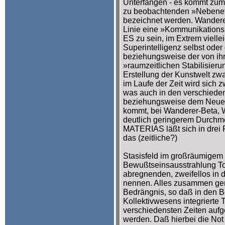
Unterfangen - es kommt zum
zu beobachtenden »Nebeneff
bezeichnet werden. Wanderer,
Linie eine »Kommunikationsp
ES zu sein, im Extrem viellei
Superintelligenz selbst oder
beziehungsweise der von ihr
»raumzeitlichen Stabilisier
Erstellung der Kunstwelt zw
im Laufe der Zeit wird sich 
was auch in den verschiede
beziehungsweise dem Neue
kommt, bei Wanderer-Beta, W
deutlich geringerem Durchme
MATERIAS läßt sich in drei 
das (zeitliche?)
Stasisfeld im großräumigem 
Bewußtseinsausstrahlung To
abregnenden, zweifellos in 
nennen. Alles zusammen gen
Bedrängnis, so daß in den B
Kollektivwesens integrierte 
verschiedensten Zeiten au
werden. Daß hierbei die Not