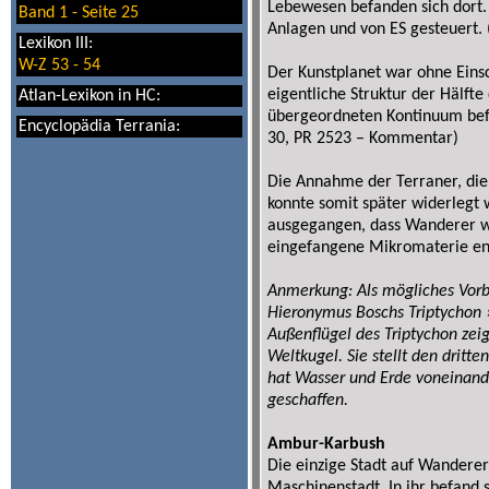
Lebewesen befanden sich dort.
Band 1 - Seite 25
Anlagen und von ES gesteuert. 
Lexikon III:
W-Z 53 - 54
Der Kunstplanet war ohne Einsc
eigentliche Struktur der Hälft
Atlan-Lexikon in HC:
übergeordneten Kontinuum befan
Encyclopädia Terrania:
30, PR 2523 – Kommentar)
Die Annahme der Terraner, die
konnte somit später widerlegt
ausgegangen, dass Wanderer w
eingefangene Mikromaterie ent
Anmerkung: Als mögliches Vorbi
Hieronymus Boschs Triptychon »
Außenflügel des Triptychon zeig
Weltkugel. Sie stellt den dritt
hat Wasser und Erde voneinande
geschaffen.
Ambur-Karbush
Die einzige Stadt auf Wandere
Maschinenstadt. In ihr befand 