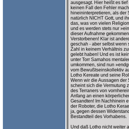
ausgesagt. Hier heißt es tie
keinen Fall den Fehler mac
hineininterpretieren, als der 
natürlich NICHT Gott, und 
das, was von vielen Religio
und es werden stets nur »ei
dieser Aufnahme gekommen
Verstorbenen! Klar ist andere
geschah - aber selbst wenn si
Zahl in keinem Verhältnis z
gelebt haben! Und es ist kei
unter Torr Samahos mentale
umkommen, sind nun »endgül
vom Bewußtseinskollektiv a
Lotho Kereate und seine Rol
Wenn wir die Aussagen der Su
scheint sich die Vermutung z
des Terraners von vornherein
Anfang an einen körperliche
Gesandten! Im Nachhinein e
der Roboter, die Lotho Kera
ja, gegen dessen Widerstand
Bestandteil des Vorhabens.
Und daß Lotho nicht weiter 