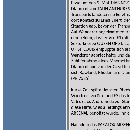
Etwa um den 9. Mai 1463 NGZ
Diamond von TALIN ANTHUREST
Transports landeten sie kurzfr
dort Kontakt zu Ernst Ellert, d
Situation gab, bevor der Trans
Auf Wanderer angekommen trafe
den beiden, dass er von ES mi
Sektorknospe QUEEN OF ST. LO
OF ST. LOUIS entpuppte sich al
Wanderer geortet hatte und das
Zuhilfenahme eines Mnemotisc
Diamond nun von der Geschich
sich Rawland, Rhodan und Dia
(PR 2586)
Kurze Zeit später kehrten Rho
Wanderer zurück, und ES das in
Vatrox aus Andromeda zur Stärk
diese Hilfe, wies allerdings er
ARSENAL benötigt wurde, ihn en
Nachdem das PARALOX-ARSENAL