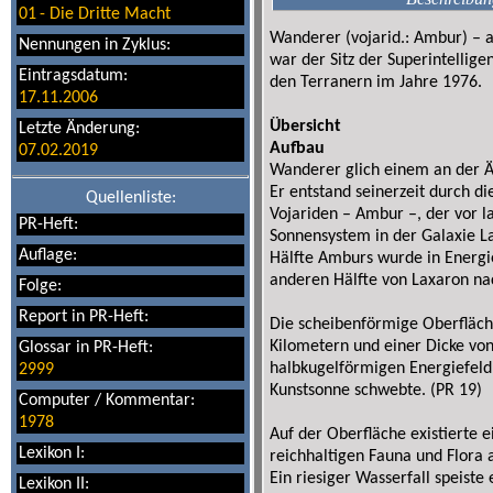
01
-
Die Dritte Macht
Wanderer (vojarid.: Ambur) – 
Nennungen in Zyklus:
war der Sitz der Superintellige
Eintragsdatum:
den Terranern im Jahre 1976.
17.11.2006
Übersicht
Letzte Änderung:
Aufbau
07.02.2019
Wanderer glich einem an der Ä
Er entstand seinerzeit durch d
Quellenliste:
Vojariden – Ambur –, der vor 
PR-Heft:
Sonnensystem in der Galaxie L
Auflage:
Hälfte Amburs wurde in Energie
anderen Hälfte von Laxaron n
Folge:
Report in PR-Heft:
Die scheibenförmige Oberfläc
Kilometern und einer Dicke vo
Glossar in PR-Heft:
halbkugelförmigen Energiefeld 
2999
Kunstsonne schwebte. (PR 19)
Computer / Kommentar:
1978
Auf der Oberfläche existierte e
Lexikon I:
reichhaltigen Fauna und Flora 
Ein riesiger Wasserfall speiste
Lexikon II: