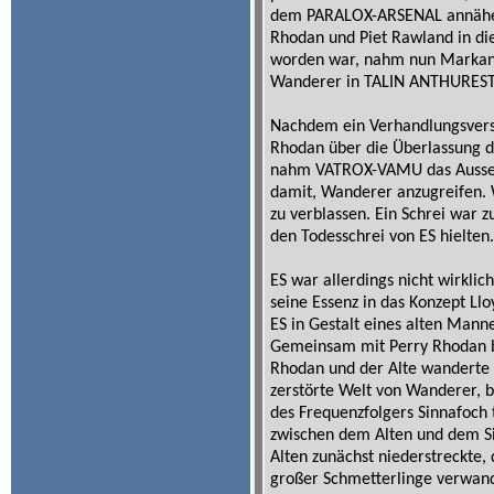
dem PARALOX-ARSENAL annähert
Rhodan und Piet Rawland in d
worden war, nahm nun Markanu
Wanderer in TALIN ANTHURESTA
Nachdem ein Verhandlungsvers
Rhodan über die Überlassung 
nahm VATROX-VAMU das Aussehe
damit, Wanderer anzugreifen.
zu verblassen. Ein Schrei war 
den Todesschrei von ES hielten
ES war allerdings nicht wirklic
seine Essenz in das Konzept Ll
ES in Gestalt eines alten Mann
Gemeinsam mit Perry Rhodan b
Rhodan und der Alte wanderte 
zerstörte Welt von Wanderer, 
des Frequenzfolgers Sinnafoch
zwischen dem Alten und dem Si
Alten zunächst niederstreckte, 
großer Schmetterlinge verwande