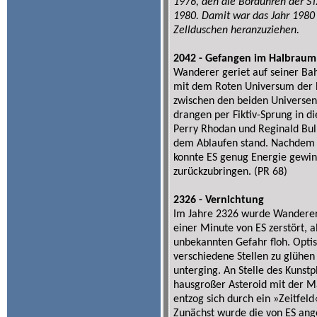
1976, den die Borduhren der ST
1980. Damit war das Jahr 1980 
Zellduschen heranzuziehen.
2042 - Gefangen im Halbraum
Wanderer geriet auf seiner Ba
mit dem Roten Universum der 
zwischen den beiden Universen
drangen per Fiktiv-Sprung in 
Perry Rhodan und Reginald Bull,
dem Ablaufen stand. Nachdem 
konnte ES genug Energie gew
zurückzubringen. (PR 68)
2326 - Vernichtung
Im Jahre 2326 wurde Wanderer 
einer Minute von ES zerstört, a
unbekannten Gefahr floh. Optis
verschiedene Stellen zu glühen
unterging. An Stelle des Kunstp
hausgroßer Asteroid mit der M
entzog sich durch ein »Zeitfel
Zunächst wurde die von ES ang