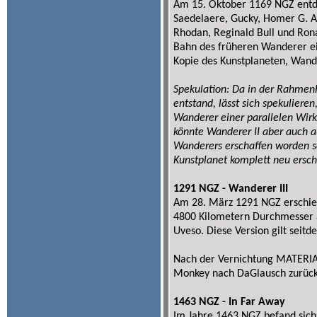
Am 15. Oktober 1169 NGZ entde
Saedelaere, Gucky, Homer G. Ada
Rhodan, Reginald Bull und Ron
Bahn des früheren Wanderer ein
Kopie des Kunstplaneten, Wande
Spekulation: Da in der Rahmenh
entstand, lässt sich spekulieren
Wanderer einer parallelen Wirk
könnte Wanderer II aber auch a
Wanderers erschaffen worden se
Kunstplanet komplett neu ersch
1291 NGZ - Wanderer III
Am 28. März 1291 NGZ erschie
4800 Kilometern Durchmesser 
Uveso. Diese Version gilt seitd
Nach der Vernichtung MATERIA
Monkey nach DaGlausch zurück
1463 NGZ - In Far Away
Im Jahre 1463 NGZ befand sich