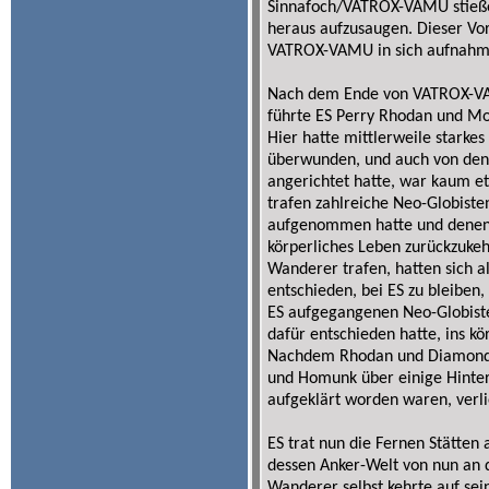
Sinnafoch/VATROX-VAMU stieße
heraus aufzusaugen. Dieser Vor
VATROX-VAMU in sich aufnahm.
Nach dem Ende von VATROX-VA
führte ES Perry Rhodan und M
Hier hatte mittlerweile starkes
überwunden, und auch von de
angerichtet hatte, war kaum 
trafen zahlreiche Neo-Globisten
aufgenommen hatte und denen es
körperliches Leben zurückzukeh
Wanderer trafen, hatten sich 
entschieden, bei ES zu bleiben,
ES aufgegangenen Neo-Globiste
dafür entschieden hatte, ins k
Nachdem Rhodan und Diamond 
und Homunk über einige Hinter
aufgeklärt worden waren, verl
ES trat nun die Fernen Stätten 
dessen Anker-Welt von nun an d
Wanderer selbst kehrte auf sei