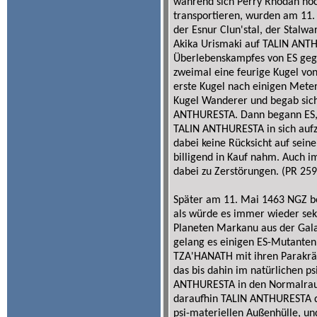
während sich Perry Rhodan no
transportieren, wurden am 11.
der Esnur Clun'stal, der Stal
Akika Urismaki auf TALIN AN
Überlebenskampfes von ES gege
zweimal eine feurige Kugel vo
erste Kugel nach einigen Meter
Kugel Wanderer und begab sic
ANTHURESTA. Dann begann ES, 
TALIN ANTHURESTA in sich aufz
dabei keine Rücksicht auf se
billigend in Kauf nahm. Auch 
dabei zu Zerstörungen. (PR 259
Später am 11. Mai 1463 NGZ be
als würde es immer wieder sek
Planeten Markanu aus der Gal
gelang es einigen ES-Mutanten
TZA'HANATH mit ihren Parakräf
das bis dahin im natürlichen p
ANTHURESTA in den Normalrau
daraufhin TALIN ANTHURESTA du
psi-materiellen Außenhülle, u