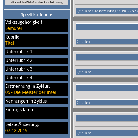
Klick auf das Bild führt direkt zur Zeichnung
Quellen:
Glossareintrag in PR 2762 
Spezifikationen:
Volkszugehörigkeit:
Lemurer
Rubrik:
Quellen:
Titel
Unterrubrik 1:
Unterrubrik 2:
Unterrubrik 3:
Quellen:
Unterrubrik 4:
Erstnennung in Zyklus:
05
-
Die Meister der Insel
Nennungen in Zyklus:
Quellen:
Eintragsdatum:
-
Letzte Änderung:
07.12.2019
Quellen: