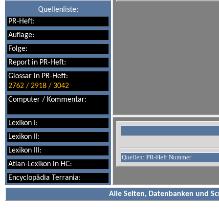
Quellenliste:
PR-Heft:
Auflage:
Folge:
Report in PR-Heft:
Glossar in PR-Heft:
2762 / 2918 / 3042
Computer / Kommentar:
Lexikon I:
Lexikon II:
Lexikon III:
Quellen: PR-Heft Nummer
Atlan-Lexikon in HC:
Encyclopädia Terrania:
Alle Seiten, Datenbanken und Sc