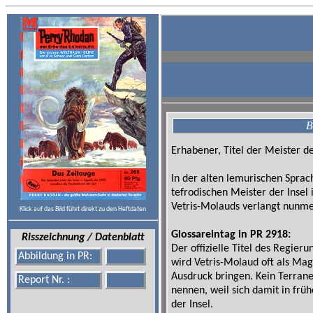
B
Erhabener, Titel der Meister de
In der alten lemurischen Spr
tefrodischen Meister der Insel
Vetris-Molauds verlangt nunme
Klick auf das Bild führt direkt zu den Heftdaten
Glossareintag in PR 2918:
Risszeichnung / Datenblatt
Der offizielle Titel des Regie
Abbildung in PR:
wird Vetris-Molaud oft als Ma
Ausdruck bringen. Kein Terrane
Report Nr. :
nennen, weil sich damit in frü
der Insel.