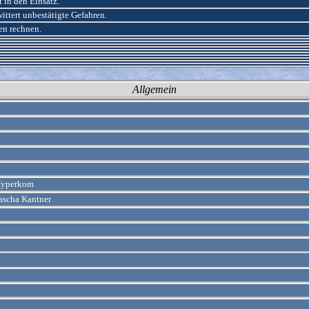
 in den Einsatz.
ittert unbestätigte Gefahren.
en rechnen.
Allgemein
 Hyperkom
ascha Kantner