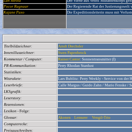
Lan Meota
Der Vierte aus Vetris' Mutantenkorps geht
Pocor Ragnaar
Der Regierende Rat der Justierungswelt w
Kajane Paxo
Die Expeditionsleiterin muss mit Verlust
Titelbildzeichner:
Arndt Drechsler
Innenilluszeichner:
Swen Papenbrock
Kommentar / Computer:
Rainer Castor
: Sonnentransmitter (I)
PR-Kommunikation:
Perry Rhodan Stardust
Statistiken:
Witzrakete:
Lars Bublitz: Perry Weekly - Service von der
Leserbriefe:
Calle Margus / Guido Zahn / Mario Fenske / S
LKSgrafik:
Leserstory:
Rezensionen:
Lexikon
- Folge:
Glossar:
Akonen
Lemurer
Vengil-Trio
Computerecke:
Preisauschreiben: