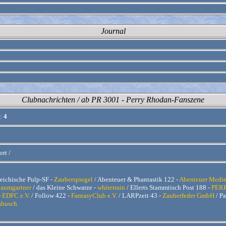
Journal
Clubnachrichten / ab PR 3001 - Perry Rhodan-Fanszene
:
4
rt /
eichische Pulp-SF -
Zauberspiegel
/ Abenteuer & Phantastik 122 -
Abenteuer Medie
aumgartner
/ das Kleine Schwarze -
whitetrain
/ Ellerts Stammtisch Post 188 -
PERR
-
EDFC e.V.
/ Follow 422 -
FantasyClub e.V.
/ LARPzeit 43 -
Zauberfeder GmbH
/ Pa
abusch