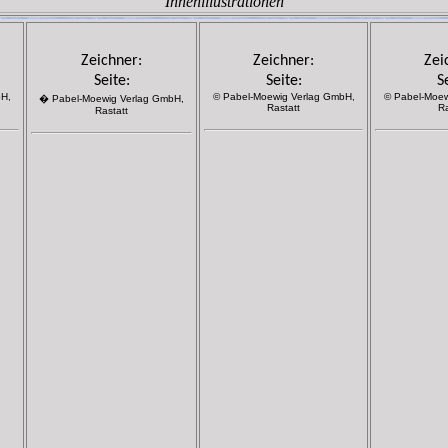
Innenillustrationen
Zeichner:
Zeichner:
Zei
Seite:
Seite:
S
H,
© Pabel-Moewig Verlag GmbH,
© Pabel-Moew
� Pabel-Moewig Verlag GmbH,
Rastatt
Ra
Rastatt