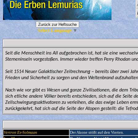
Select Language
▼
Seit die Menschheit ins All aufgebrochen ist, hat sie eine wechsel
Sterneninseln vorgestoßen. Immer wieder treffen Perry Rhodan un
Seit 1514 Neuer Galaktischer Zeitrechnung – bereits über zwei Jah
Frieden und Sicherheit zu sorgen und den Weltenbrand aufzuhalten,
Nach wie vor gibt es Wesen und ganze Zivilisationen, die dem Trib
sich etliche andere Völker bereits entschieden, sich auf die Seite 
Zellschwingungsaktivatoren zu verleihen, die das ewige Leben erm
zurückgekehrt, hat sich auf die Seite der Atopen gestellt: die Tef
Vertron Es-Solmaan
Der Akone stößt auf den Vierten.