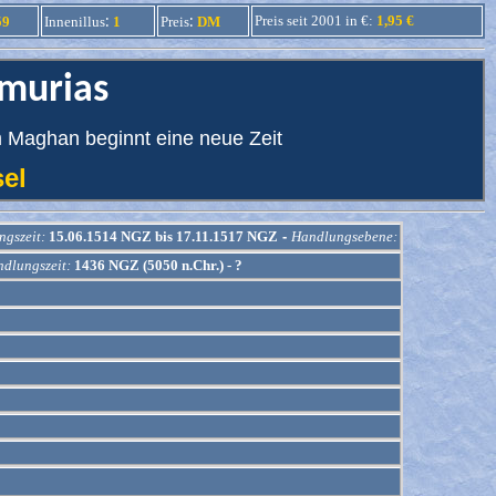
:
:
Preis seit 2001 in €:
1,95 €
59
Innenillus
1
Preis
DM
emurias
m Maghan beginnt eine neue Zeit
nsel
gszeit:
15.06.1514 NGZ bis 17.11.1517 NGZ
-
Handlungsebene:
dlungszeit:
1436 NGZ (5050 n.Chr.) - ?