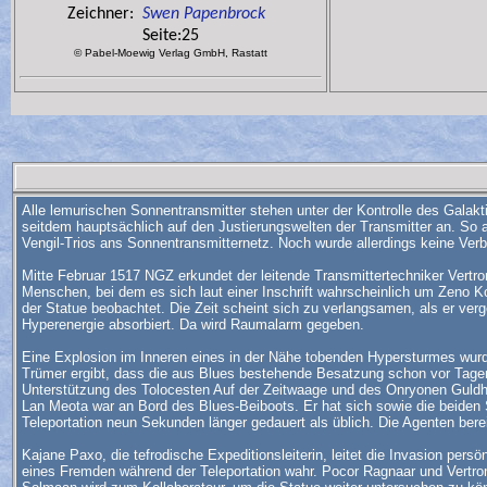
Zeichner:
Swen Papenbrock
Seite:25
© Pabel-Moewig Verlag GmbH, Rastatt
Alle lemurischen Sonnentransmitter stehen unter der Kontrolle des Galakt
seitdem hauptsächlich auf den Justierungswelten der Transmitter an. So 
Vengil-Trios ans Sonnentransmitternetz. Noch wurde allerdings keine Ver
Mitte Februar 1517 NGZ erkundet der leitende Transmittertechniker Vertr
Menschen, bei dem es sich laut einer Inschrift wahrscheinlich um Zeno Ko
der Statue beobachtet. Die Zeit scheint sich zu verlangsamen, als er verge
Hyperenergie absorbiert. Da wird Raumalarm gegeben.
Eine Explosion im Inneren eines in der Nähe tobenden Hypersturmes wurde
Trümer ergibt, dass die aus Blues bestehende Besatzung schon vor Tagen 
Unterstützung des Tolocesten Auf der Zeitwaage und des Onryonen Guldh
Lan Meota war an Bord des Blues-Beiboots. Er hat sich sowie die beiden 
Teleportation neun Sekunden länger gedauert als üblich. Die Agenten bere
Kajane Paxo, die tefrodische Expeditionsleiterin, leitet die Invasion per
eines Fremden während der Teleportation wahr. Pocor Ragnaar und Vertro