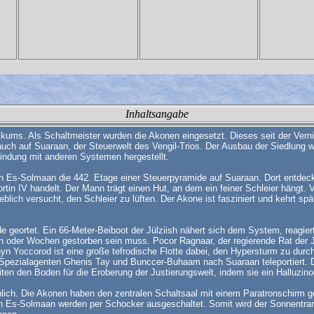
Inhaltsangabe
ikums. Als Schaltmeister wurden die Akonen eingesetzt. Dieses seit der Verni
auch auf Suaraan, der Steuerwelt des Vengil-Trios. Der Ausbau der Siedlung
bindung mit anderen Systemen hergestellt.
on Es-Solmaan die 442. Etage einer Steuerpyramide auf Suaraan. Dort entdec
rtin IV handelt. Der Mann trägt einen Hut, an dem ein feiner Schleier hängt.
blich versucht, den Schleier zu lüften. Der Akone ist fasziniert und kehrt spät
 geortet. Ein 66-Meter-Beiboot der Jülziish nähert sich dem System, reagie
oder Wochen gestorben sein muss. Pocor Ragnaar, der regierende Rat der Just
yn Yoccorod ist eine große tefrodische Flotte dabei, den Hypersturm zu dur
Spezialagenten Ghenis Tay und Bunccer-Buhaam nach Suaraan teleportiert. Da
iten den Boden für die Eroberung der Justierungswelt, indem sie ein Halluzino
sönlich. Die Akonen haben den zentralen Schaltsaal mit einem Paratronschirm 
n Es-Solmaan werden per Schocker ausgeschaltet. Somit wird der Sonnentran