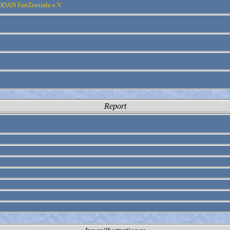
AN FanZentrale e.V.
Report