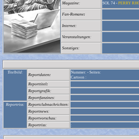
Magazine:
SOL 74 -
PERRY RHOD
Fan-Romane
:
Internet:
Veranstaltungen:
Sonstiges:
Titelbild:
Nummer:
-
Seiten:
Reportdaten
:
Cartoon :
Reporttitel
:
Reportgrafik:
Reportfanzines:
Reportriss:
Reportclubnachrichten:
Reportnews:
Reportvorschau:
Reportriss:
: