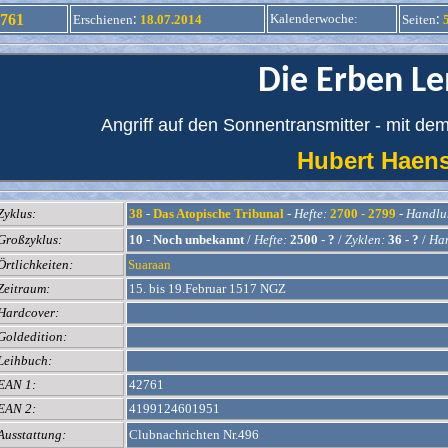
:
:
761
Kalenderwoche
:
Erschienen
18.07.2014
Seiten
Die Erben L
Angriff auf den Sonnentransmitter - mit de
Hubert Hae
Zyklus:
38
-
Das Atopische Tribunal
-
Hefte:
2700 - 2799
-
Handlun
Großzyklus:
10
-
Noch unbekannt
/
Hefte:
2500 - ?
/
Zyklen:
36 - ?
/
Han
Örtlichkeiten:
Suaraan
Zeitraum:
15. bis 19.Februar 1517 NGZ
Hardcover:
Goldedition:
Leihbuch:
EAN 1:
42761
EAN 2:
4199124601951
Ausstattung:
Clubnachrichten Nr.496