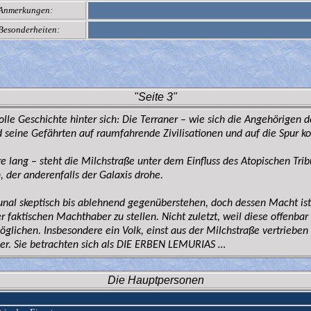
Anmerkungen:
Besonderheiten:
"Seite 3"
volle Geschichte hinter sich: Die Terraner – wie sich die Angehörigen
d seine Gefährten auf raumfahrende Zivilisationen und auf die Spur 
re lang – steht die Milchstraße unter dem Einfluss des Atopischen Tr
 der anderenfalls der Galaxis drohe.
unal skeptisch bis ablehnend gegenüberstehen, doch dessen Macht ist 
der faktischen Machthaber zu stellen. Nicht zuletzt, weil diese offenb
öglichen. Insbesondere ein Volk, einst aus der Milchstraße vertrieb
roder. Sie betrachten sich als DIE ERBEN LEMURIAS …
Die Hauptpersonen