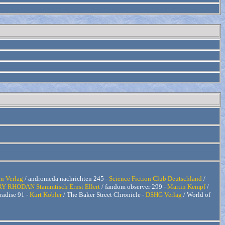
n Verlag
/ andromeda nachrichten 245 -
Science Fiction Club Deutschland
/
Y RHODAN Stammtisch Ernst Ellert
/ fandom observer 299 -
Martin Kempf
/
radise 91 -
Kurt Kobler
/ The Baker Street Chronicle -
DSHG Verlag
/ World of