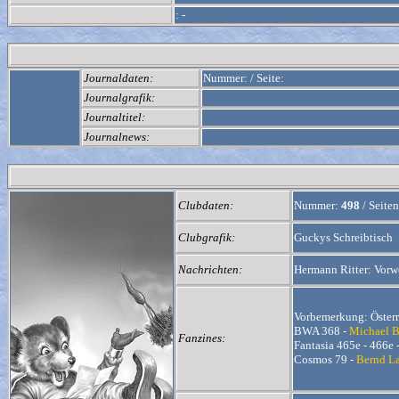
:
-
Journaldaten:
Nummer:
/
Seite:
Journalgrafik:
Journaltitel:
Journalnews:
Clubdaten:
Nummer:
498
/
Seiten
Clubgrafik:
Guckys Schreibtisch
Nachrichten:
Hermann Ritter: Vorwo
Vorbemerkung: Österr
BWA 368 -
Michael B
Fanzines:
Fantasia 465e - 466e 
Cosmos 79 -
Bernd L