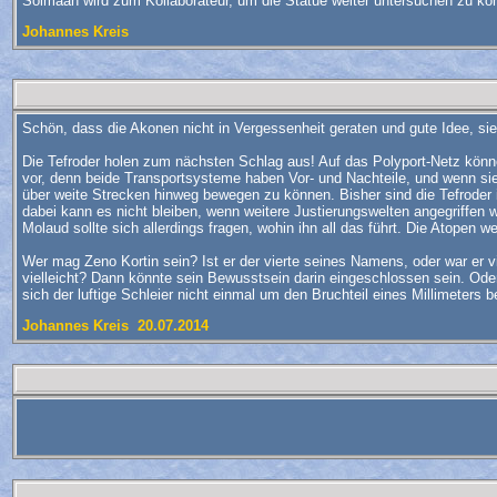
Solmaan wird zum Kollaborateur, um die Statue weiter untersuchen zu kö
Johannes Kreis
Schön, dass die Akonen nicht in Vergessenheit geraten und gute Idee, sie
Die Tefroder holen zum nächsten Schlag aus! Auf das Polyport-Netz können
vor, denn beide Transportsysteme haben Vor- und Nachteile, und wenn sie 
über weite Strecken hinweg bewegen zu können. Bisher sind die Tefroder in
dabei kann es nicht bleiben, wenn weitere Justierungswelten angegriffen 
Molaud sollte sich allerdings fragen, wohin ihn all das führt. Die Atope
Wer mag Zeno Kortin sein? Ist er der vierte seines Namens, oder war er vi
vielleicht? Dann könnte sein Bewusstsein darin eingeschlossen sein. Oder 
sich der luftige Schleier nicht einmal um den Bruchteil eines Millimeters 
Johannes Kreis 20.07.2014