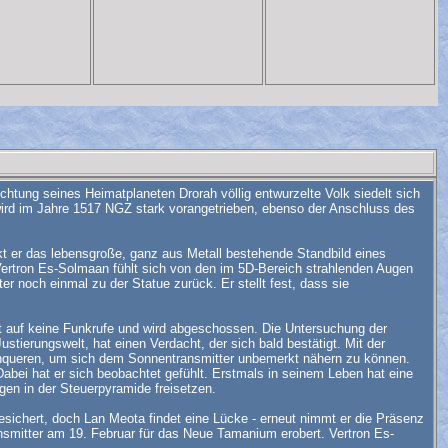
chtung seines Heimatplaneten Drorah völlig entwurzelte Volk siedelt sich
 wird im Jahre 1517 NGZ stark vorangetrieben, ebenso der Anschluss des
kt er das lebensgroße, ganz aus Metall bestehende Standbild eines
 Vertron Es-Solmaan fühlt sich von den im 5D-Bereich strahlenden Augen
er noch einmal zu der Statue zurück. Er stellt fest, dass sie
rt auf keine Funkrufe und wird abgeschossen. Die Untersuchung der
ierungswelt, hat einen Verdacht, der sich bald bestätigt. Mit der
chqueren, um sich dem Sonnentransmitter unbemerkt nähern zu können.
bei hat er sich beobachtet gefühlt. Erstmals in seinem Leben hat eine
gen in der Steuerpyramide freisetzen.
gesichert, doch Lan Meota findet eine Lücke - erneut nimmt er die Präsenz
smitter am 19. Februar für das Neue Tamanium erobert. Vertron Es-