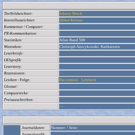
Titelbildzeichner:
Johnny Bruck
Innenilluszeichner:
Alfred Kelsner
Kommentar / Computer:
:
PR-Kommunikation:
Statistiken:
Atlan Band 500
Witzrakete:
Christoph Anzcykowski: Karikaturen
Leserbriefe:
LKSgrafik:
Leserstory:
Rezensionen:
Lexikon
- Folge:
Daccomion
Letztnest
Glossar:
Computerecke:
Preisauschreiben:
:
-
Journaldaten:
Nummer:
/
Seite:
Journalgrafik: