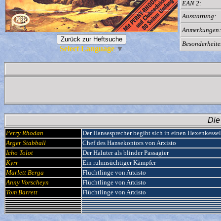
EAN 2:
Ausstattung:
Anmerkungen:
Besonderheite
Select Language
▼
Die
Perry Rhodan
Der Hansesprecher begibt sich in einen Hexenkessel
Arger Stabball
Chef des Hansekontors von Arxisto
Icho Tolot
Der Haluter als blinder Passagier
Kyrr
Ein ruhmsüchtiger Kämpfer
Marlett Berga
Flüchtlinge von Arxisto
Anny Vorscheyn
Flüchtlinge von Arxisto
Tom Barrett
Flüchtlinge von Arxisto