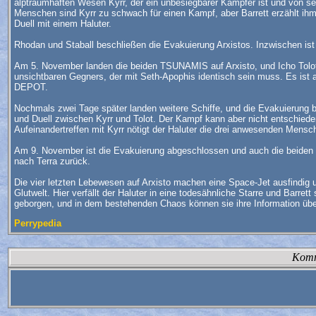
alptraumhaften Wesen Kyrr, der ein unbesiegbarer Kämpfer ist und von sei
Menschen sind Kyrr zu schwach für einen Kampf, aber Barrett erzählt ihm 
Duell mit einem Haluter.
Rhodan und Staball beschließen die Evakuierung Arxistos. Inzwischen ist
Am 5. November landen die beiden TSUNAMIS auf Arxisto, und Icho Tolot k
unsichtbaren Gegners, der mit Seth-Apophis identisch sein muss. Es ist 
DEPOT.
Nochmals zwei Tage später landen weitere Schiffe, und die Evakuierung
und Duell zwischen Kyrr und Tolot. Der Kampf kann aber nicht entschiede
Aufeinandertreffen mit Kyrr nötigt der Haluter die drei anwesenden Mensch
Am 9. November ist die Evakuierung abgeschlossen und auch die beiden 
nach Terra zurück.
Die vier letzten Lebewesen auf Arxisto machen eine Space-Jet ausfindig und
Glutwelt. Hier verfällt der Haluter in eine todesähnliche Starre und Barr
geborgen, und in dem bestehenden Chaos können sie ihre Information über
Perrypedia
Komm