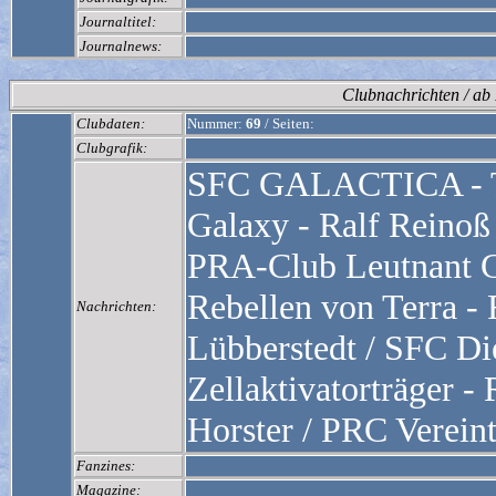
Journaltitel:
Journalnews:
Clubnachrichten / a
Clubdaten:
Nummer:
69
/
Seiten:
Clubgrafik:
SFC GALACTICA - Th
Galaxy - Ralf Reinoß
PRA-Club Leutnant 
Rebellen von Terra -
Nachrichten:
Lübberstedt / SFC Di
Zellaktivatorträger -
Horster / PRC Verein
Fanzines:
Magazine: