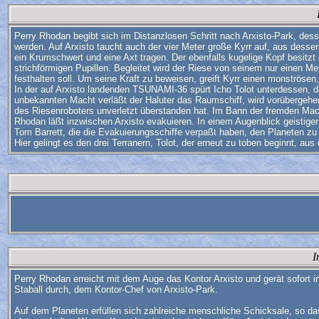
Perry Rhodan begibt sich im Distanzlosen Schritt nach Arxisto-Park, de
werden. Auf Arxisto taucht auch der vier Meter große Kyrr auf, aus dess
ein Krumschwert und eine Axt tragen. Der ebenfalls kugelige Kopf besitz
strichförmigen Pupillen. Begleitet wird der Riese von seinem nur einen 
festhalten soll. Um seine Kraft zu beweisen, greift Kyrr einen monströsen
In der auf Arxisto landenden TSUNAMI-36 spürt Icho Tolot unterdessen, da
unbekannten Macht verläßt der Haluter das Raumschiff, wird vorübergehen
des Riesenroboters unverletzt überstanden hat. Im Bann der fremden Mach
Rhodan läßt inzwischen Arxisto evakuieren. In einem Augenblick geistiger
Tom Barrett, die die Evakuierungsschiffe verpaßt haben, den Planeten zu v
Hier gelingt es den drei Terranern, Tolot, der erneut zu toben beginnt, a
I
Perry Rhodan erreicht mit dem Auge das Kontor Arxisto und gerät sofort i
Staball durch, dem Kontor-Chef von Arxisto-Park.
Auf dem Planeten erfüllen sich zahlreiche menschliche Schicksale, so d