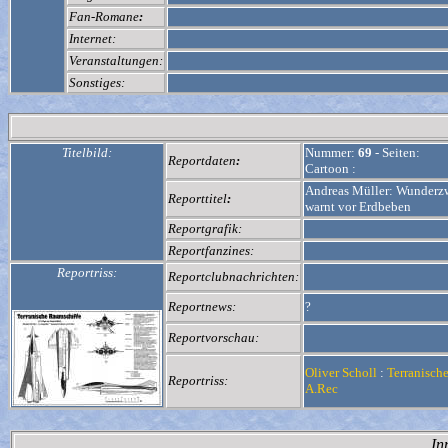
Fan-Romane
:
Internet:
Veranstaltungen:
Sonstiges:
Titelbild:
Nummer:
69
-
Seiten:
Reportdaten
:
Cartoon :
Andreas Müller: Wunderzwe
Reporttitel
:
warnt vor Erdbeben
Reportgrafik:
Reportfanzines:
Reportriss:
Reportclubnachrichten:
Reportnews:
?
Reportvorschau:
Oliver Scholl
:
Terranisch
Reportriss:
A.Rec
In