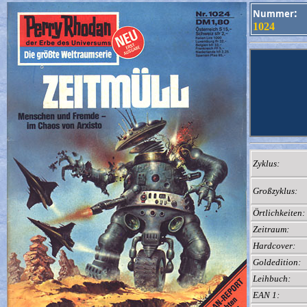
:
Nummer
1024
Zyklus:
Großzyklus:
Örtlichkeiten:
Zeitraum:
Hardcover:
Goldedition:
Leihbuch:
EAN 1: