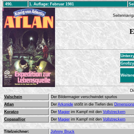
490.
1. Auflage: Februar 1981
Sei
Seitennavig
E
Unterz
Großzy
Weiter
Di
Valschein
Der Bildermagier verschwindet spurlos
Atlan
Der
Arkonide
stößt in die Tiefen des
Dimensions
Koratzo
Der
Magier
im Kampf mit den
Vollstreckern
Copasallior
Der
Magier
im Kampf mit den
Vollstreckern
Titelzeichner:
Johnny Bruck