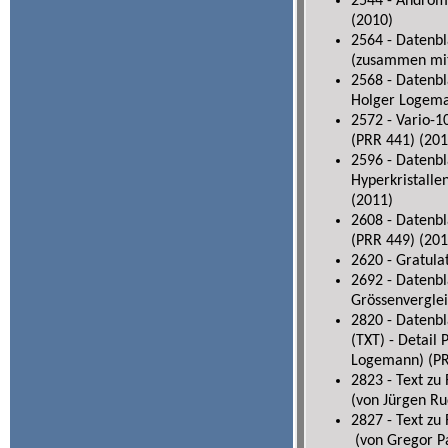
2544 - Androm
(2010)
2564 - Datenbl
(zusammen mit
2568 - Datenb
Holger Logema
2572 - Vario-
(PRR 441) (201
2596 - Datenbl
Hyperkristall
(2011)
2608 - Datenbl
(PRR 449) (201
2620 - Gratula
2692 - Datenbl
Grössenverglei
2820 - Datenbl
(TXT) - Detail
Logemann) (PR
2823 - Text z
(von Jürgen Ru
2827 - Text z
(von Gregor P