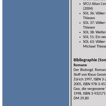
SFCU Atlan Cen
(2004)
SOL 36: Völker
Thiesen
SOL 37: Völker
Thiesen
SOL 38: Walter
SOL 51: Ein ne
SOL 63: Völker
Michael Thies
Bibliographie (Son
Romane
Der Blutvogt. Roman 
Stoff von Klaus Gens
Zürich 1997, ISBN 3
2005, ISBN 978-3-45
Gea, die vergessene 
1998, ISBN 3-932171-
DM 29,80