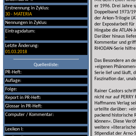
Mit dem PERRY RHOD
er 1996. Drei Jahre
Erstnennung in Zyklus:
Doppelband 1973/1974
30
-
MATERIA
der Arkon-Trilogie (
Nennungen in Zyklus:
der Exposéarbeit für
Hingabe die ATLAN-J
Eintragsdatum:
Darüber hinaus lief
-
Kommentar und griff
Letzte Änderung:
RHODAN-Serie hilfrei
01.03.2018
Das Besondere an der 
Quellenliste:
»eigenen Phänomen«
PR-Heft:
Serie lief und läuft,
Faszination dar, una
Auflage:
Folge:
Rainer Castors schrif
nicht nur auf PERRY
Report in PR-Heft:
Haffmanns Verlag se
Glossar in PR-Heft:
urteilte darüber: »e
Computer / Kommentar:
packend historische
können«. Diese Verö
weitere »literarisch
Lexikon I:
Stipendiat der Arno-