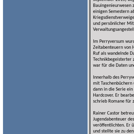
Bauingenieurwesen z
einigen Semestern a
Kriegsdienstverweige
und persönlicher Mit
Verwaltungsangestellt
Im Perryversum wurd
Zeitabenteuern von H
Ruf als wandelnde Da
Technikbegeisterter
war für die Daten un
Innerhalb des Perryv
mit Taschenbüchern u
dann in die Serie ein
Hardcover. Er bearbe
schrieb Romane für z
Rainer Castor betre
Jugendabenteuer des 
veröffentlichten. E
und stellte sie zu d