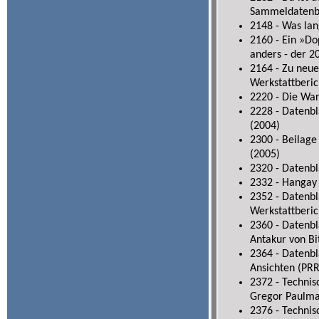
Sammeldatenbl
2148 - Was lan
2160 - Ein »Do
anders - der 
2164 - Zu neu
Werkstattberic
2220 - Die Wa
2228 - Datenbl
(2004)
2300 - Beilage
(2005)
2320 - Datenbl
2332 - Hangay
2352 - Datenbl
Werkstattberic
2360 - Datenbl
Antakur von Bi
2364 - Datenbl
Ansichten (PRR
2372 - Techni
Gregor Paulma
2376 - Technis