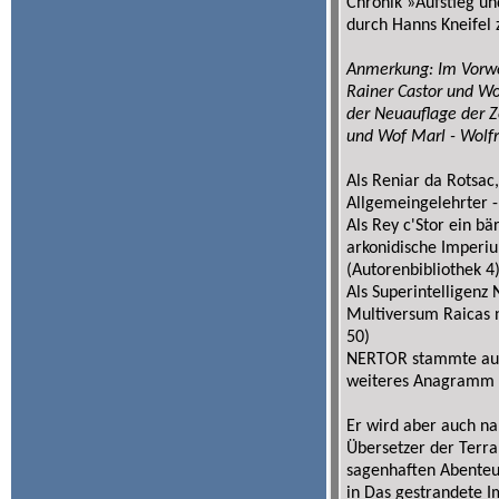
Chronik »Aufstieg u
durch Hanns Kneifel z
Anmerkung: Im Vorwor
Rainer Castor und Wo
der Neuauflage der Ze
und Wof Marl - Wolfr
Als Reniar da Rotsac,
Allgemeingelehrter 
Als Rey c'Stor ein bär
arkonidische Imperiu
(Autorenbibliothek 4
Als Superintelligenz 
Multiversum Raicas n
50)
NERTOR stammte aus
weiteres Anagramm se
Er wird aber auch na
Übersetzer der Terra
sagenhaften Abenteu
in Das gestrandete I