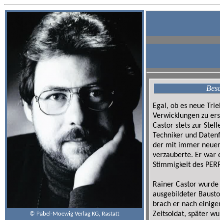
Besc
Egal, ob es neue Tr
Verwicklungen zu ers
Castor stets zur Stel
Techniker und Date
der mit immer neuen
verzauberte. Er war e
Stimmigkeit des PE
Rainer Castor wurde
ausgebildeter Bausto
brach er nach einig
Zeitsoldat, später w
© Pabel-Moewig Verlag KG, Rastatt