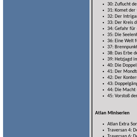
30: Zuflucht d
31: Komet der 
32: Der Intriga
33: Der Kreis d
34: Gefahr für
35: Die Seelenh
36: Eine Welt 
37: Brennpunkt
38: Das Erbe d
39: Hetzjagd i
40: Die Doppel
41: Der Mondtr
42: Der Konter
43: Doppelgän
44: Die Macht 
45: Vorstoß de
Atlan Miniserien
Atlan Extra So
Traversan 4: D
Traversan 6: 