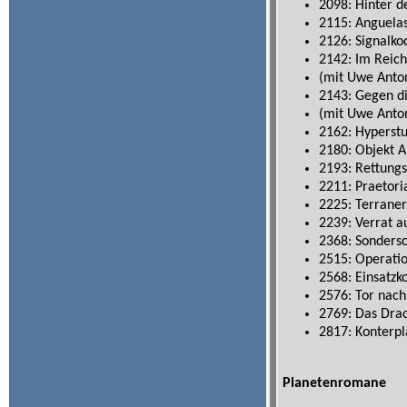
2098: Hinter d
2115: Anguela
2126: Signalk
2142: Im Reich
(mit Uwe Anto
2143: Gegen di
(mit Uwe Anto
2162: Hyperst
2180: Objekt 
2193: Rettungs
2211: Praetori
2225: Terraner
2239: Verrat au
2368: Sondersc
2515: Operati
2568: Einsatzk
2576: Tor nach
2769: Das Dr
2817: Konterp
Planetenromane