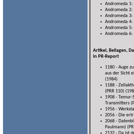
Andromeda 1: 
Andromeda 2: 
Andromeda 3: 
Andromeda 4: K
Andromeda 5: 
Andromeda 6: 
Artikel, Beilagen, D
in PR-Report
1180 - Auge zu
aus der Sicht 
(1984)
1188 - Zellakt
(PRR 110) (198
1908 - Temur-S
Transmitters (
1956 - Werksta
2056 - Die ert
2068 - Datenb
Paulmann) (PR
2132 - Da ist 