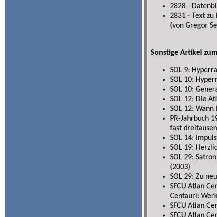
2828 - Datenbl
2831 - Text z
(von Gregor Se
Sonstige Artikel zu
SOL 9: Hyperr
SOL 10: Hyper
SOL 10: Gener
SOL 12: Die At
SOL 12: Wann 
PR-Jahrbuch 19
fast dreitause
SOL 14: Impuls
SOL 19: Herzli
SOL 29: Satron
(2003)
SOL 29: Zu ne
SFCU Atlan Cen
Centauri: Werk
SFCU Atlan Cen
SFCU Atlan Cen