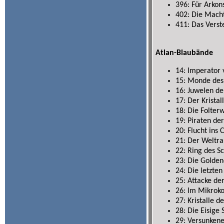
396: Für Arkon
402: Die Mach
411: Das Verst
Atlan-Blaubände
14: Imperator 
15: Monde des
16: Juwelen de
17: Der Kristal
18: Die Folterw
19: Piraten der
20: Flucht ins 
21: Der Weltr
22: Ring des S
23: Die Golden
24: Die letzte
25: Attacke de
26: Im Mikroko
27: Kristalle d
28: Die Eisige 
29: Versunkene