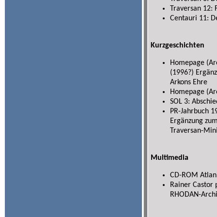
Traversan 12: 
Centauri 11: D
Kurzgeschichten
Homepage (Arch
(1996?) Ergän
Arkons Ehre
Homepage (Arch
SOL 3: Abschie
PR-Jahrbuch 19
Ergänzung zum 
Traversan-Mini
Multimedia
CD-ROM Atlan 
Rainer Castor 
RHODAN-Archiv