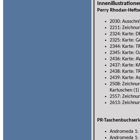
Innenillustratione
Perry Rhodan-Hefts
2030: Ausschni
2211: Zeichnu
2324: Karte: 
2325: Karte: G
2344: Karte: 
2345: Karte:
2436: Karte: A
2437: Karte: K
2438: Karte: 
2439: Karte: A
2508: Zeichnun
Kartuschen (1)
2557: Zeichnun
2613: Zeichnu
PR-Taschenbuchseri
Andromeda 1: 
Andromeda 1: 