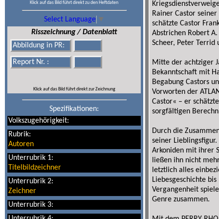
Klick auf das Bild führt direkt zu den Heftdaten
Kriegsdienstverweige
Rainer Castor seiner 
Select Language
▼
schätzte Castor Fran
Risszeichnung / Datenblatt
Abstrichen Robert A.
Scheer, Peter Terrid 
Abbildung in PR:
Report Nr. :
Mitte der achtziger 
Bekanntschaft mit Ha
Begabung Castors und
Klick auf das Bild führt direkt zur Zeichnung
Vorworten der ATLAN-
Castor« – er schätzt
Spezifikationen:
sorgfältigen Berechn
Volkszugehörigkeit:
Durch die Zusammena
Rubrik:
seiner Lieblingsfigur
Autoren
Arkoniden mit ihrer
Unterrubrik 1:
ließen ihn nicht mehr
Titelbildzeichner
letztlich alles einbe
Liebesgeschichte bis 
Unterrubrik 2:
Vergangenheit spielen
Zeichner
Genre zusammen.
Unterrubrik 3:
Unterrubrik 4: