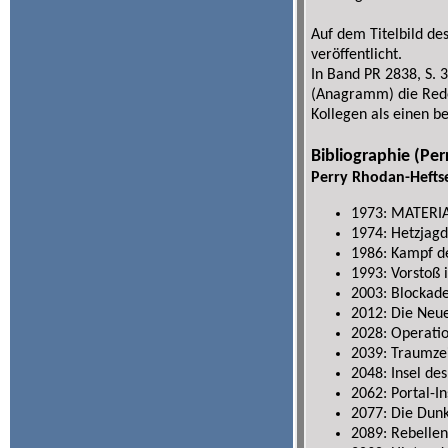
Auf dem Titelbild d
veröffentlicht.
In Band PR 2838, S.
(Anagramm) die Rede
Kollegen als einen 
Bibliographie (Pe
Perry Rhodan-Hefts
1973: MATERI
1974: Hetzjag
1986: Kampf d
1993: Vorstoß 
2003: Blockad
2012: Die Neu
2028: Operation
2039: Traumze
2048: Insel des
2062: Portal-In
2077: Die Dunk
2089: Rebelle