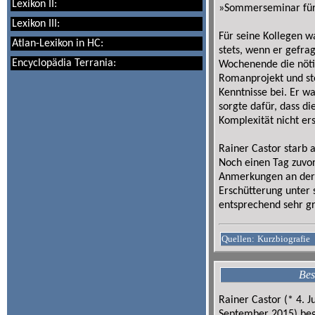
Lexikon II:
»Sommerseminar für 
Lexikon III:
Für seine Kollegen wa
Atlan-Lexikon in HC:
stets, wenn er gefrag
Encyclopädia Terrania:
Wochenende die nöti
Romanprojekt und st
Kenntnisse bei. Er w
sorgte dafür, dass di
Komplexität nicht ers
Rainer Castor starb
Noch einen Tag zuvor
Anmerkungen an der 
Erschütterung unter 
entsprechend sehr g
Quellen:
Kurzbiografie
Bes
Rainer Castor (* 4. 
September 2015) bega