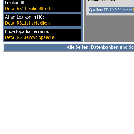
Lexikon III:
DetailRS1.llexikonIIIseite
Quellen: PR-Heft Nummer
Atlan-Lexikon in HC:
DetailRS1.latlanlexikon
Encyclopädia Terrania:
DetailRS1.lencyclopaedie
Alle Seiten, Datenbanken und Sc