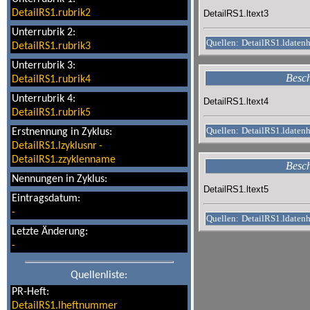
DetailRS1.rubrik2
DetailRS1.ltext3
Unterrubrik 2:
Quellen:
DetailRS1.ldaten
DetailRS1.rubrik3
Unterrubrik 3:
Besch
DetailRS1.rubrik4
Unterrubrik 4:
DetailRS1.ltext4
DetailRS1.rubrik5
Quellen:
DetailRS1.ldaten
Erstnennung in Zyklus:
DetailRS1.lzyklusnr
-
DetailRS1.zzyklenname
Besch
Nennungen in Zyklus:
DetailRS1.ltext5
Eintragsdatum:
-
Quellen:
DetailRS1.ldaten
Letzte Änderung:
-
Quellenliste:
PR-Heft:
DetailRS1.lheftnummer