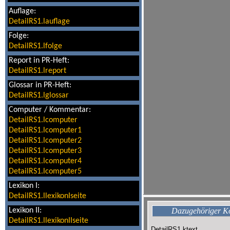
Auflage:
DetailRS1.lauflage
Folge:
DetailRS1.lfolge
Report in PR-Heft:
DetailRS1.lreport
Glossar in PR-Heft:
DetailRS1.lglossar
Computer / Kommentar:
DetailRS1.lcomputer
DetailRS1.lcomputer1
DetailRS1.lcomputer2
DetailRS1.lcomputer3
DetailRS1.lcomputer4
DetailRS1.lcomputer5
Lexikon I:
DetailRS1.llexikonIseite
Lexikon II:
Dazugehöriger 
DetailRS1.llexikonIIseite
DetailRS1.ktext