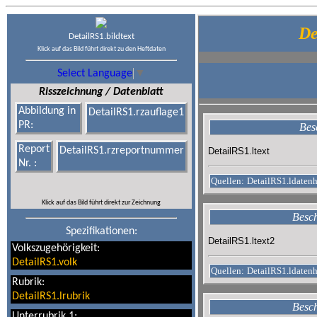
De
DetailRS1.bildtext
Klick auf das Bild führt direkt zu den Heftdaten
Select Language
▼
Risszeichnung / Datenblatt
Abbildung in
DetailRS1.rzauflage1
PR:
Bes
Report
DetailRS1.rzreportnummer
DetailRS1.ltext
Nr. :
Quellen:
DetailRS1.ldatenh
Klick auf das Bild führt direkt zur Zeichnung
Besch
Spezifikationen:
DetailRS1.ltext2
Volkszugehörigkeit:
DetailRS1.volk
Quellen:
DetailRS1.ldaten
Rubrik:
DetailRS1.lrubrik
Besch
Unterrubrik 1: