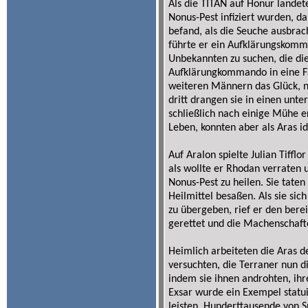
Als die TITAN auf Honur landet
Nonus-Pest infiziert wurden, d
befand, als die Seuche ausbra
führte er ein Aufklärungskomm
Unbekannten zu suchen, die di
Aufklärungkommando in eine Fal
weiteren Männern das Glück, ni
dritt drangen sie in einen unt
schließlich nach einige Mühe
Leben, konnten aber als Aras id
Auf Aralon spielte Julian Tiffl
als wollte er Rhodan verraten 
Nonus-Pest zu heilen. Sie taten
Heilmittel besaßen. Als sie sich
zu übergeben, rief er den ber
gerettet und die Machenschafte
Heimlich arbeiteten die Aras d
versuchten, die Terraner nun di
indem sie ihnen androhten, ihr
Exsar wurde ein Exempel statui
leisten. Hunderttausende von Sp