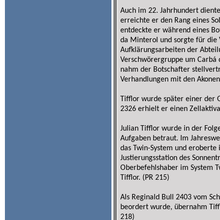
Auch im 22. Jahrhundert diente 
erreichte er den Rang eines So
entdeckte er während eines Bot
da Minterol und sorgte für di
Aufklärungsarbeiten der Abteil
Verschwörergruppe um Carbá d
nahm der Botschafter stellvert
Verhandlungen mit den Akonen z
Tifflor wurde später einer der
2326 erhielt er einen Zellaktiva
Julian Tifflor wurde in der Fo
Aufgaben betraut. Im Jahreswec
das Twin-System und eroberte 
Justierungsstation des Sonnentr
Oberbefehlshaber im System Tw
Tifflor. (PR 215)
Als Reginald Bull 2403 vom Sc
beordert wurde, übernahm Tif
218)