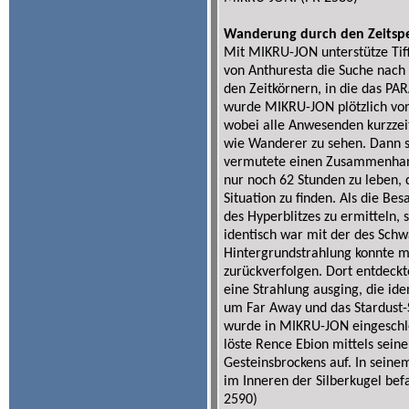
Wanderung durch den Zeitsp
Mit MIKRU-JON unterstütze Tif
von Anthuresta die Suche nac
den Zeitkörnern, in die das PA
wurde MIKRU-JON plötzlich von 
wobei alle Anwesenden kurzzeit
wie Wanderer zu sehen. Dann set
vermutete einen Zusammenhang 
nur noch 62 Stunden zu leben, 
Situation zu finden. Als die B
des Hyperblitzes zu ermitteln, 
identisch war mit der des Sch
Hintergrundstrahlung konnte 
zurückverfolgen. Dort entdeck
eine Strahlung ausging, die ide
um Far Away und das Stardust-
wurde in MIKRU-JON eingeschle
löste Rence Ebion mittels sein
Gesteinsbrockens auf. In seine
im Inneren der Silberkugel bef
2590)