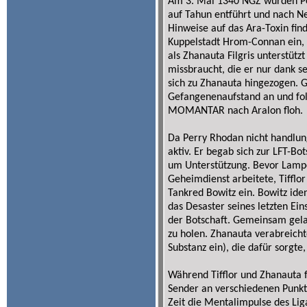
Am 3. Mai 1340 NGZ wurden Per
auf Tahun entführt und nach Ne
Hinweise auf das Ara-Toxin find
Kuppelstadt Hrom-Connan ein, w
als Zhanauta Filgris unterstütz
missbraucht, die er nur dank s
sich zu Zhanauta hingezogen. 
Gefangenenaufstand an und fol
MOMANTAR nach Aralon floh.
Da Perry Rhodan nicht handlung
aktiv. Er begab sich zur LFT-B
um Unterstützung. Bevor Lampe
Geheimdienst arbeitete, Tifflor
Tankred Bowitz ein. Bowitz ide
das Desaster seines letzten Ein
der Botschaft. Gemeinsam gela
zu holen. Zhanauta verabreichte
Substanz ein), die dafür sorgte,
Während Tifflor und Zhanauta f
Sender an verschiedenen Punkt
Zeit die Mentalimpulse des Lig