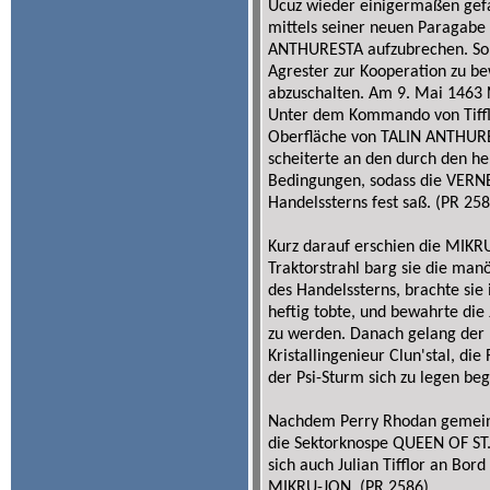
Ucuz wieder einigermaßen gefass
mittels seiner neuen Paragabe 
ANTHURESTA aufzubrechen. So k
Agrester zur Kooperation zu b
abzuschalten. Am 9. Mai 1463 
Unter dem Kommando von Tiffl
Oberfläche von TALIN ANTHURES
scheiterte an den durch den h
Bedingungen, sodass die VERNE
Handelssterns fest saß. (PR 258
Kurz darauf erschien die MIKR
Traktorstrahl barg sie die ma
des Handelssterns, brachte sie 
heftig tobte, und bewahrte die
zu werden. Danach gelang der
Kristallingenieur Clun'stal, di
der Psi-Sturm sich zu legen be
Nachdem Perry Rhodan gemein
die Sektorknospe QUEEN OF ST.
sich auch Julian Tifflor an Bo
MIKRU-JON. (PR 2586)