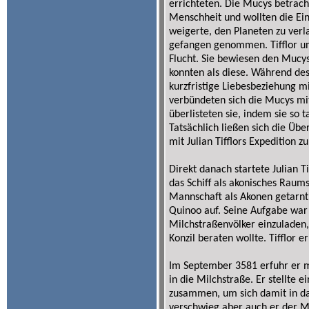
errichteten. Die Mucys betracht
Menschheit und wollten die Eindr
weigerte, den Planeten zu ver
gefangen genommen. Tifflor un
Flucht. Sie bewiesen den Mucys
konnten als diese. Während de
kurzfristige Liebesbeziehung m
verbündeten sich die Mucys mi
überlisteten sie, indem sie so t
Tatsächlich ließen sich die Ü
mit Julian Tifflors Expedition 
Direkt danach startete Julian T
das Schiff als akonisches Raum
Mannschaft als Akonen getarnt. 
Quinoo auf. Seine Aufgabe war
Milchstraßenvölker einzulade
Konzil beraten wollte. Tifflor e
Im September 3581 erfuhr er m
in die Milchstraße. Er stellte
zusammen, um sich damit in da
verschwieg aber auch er der M