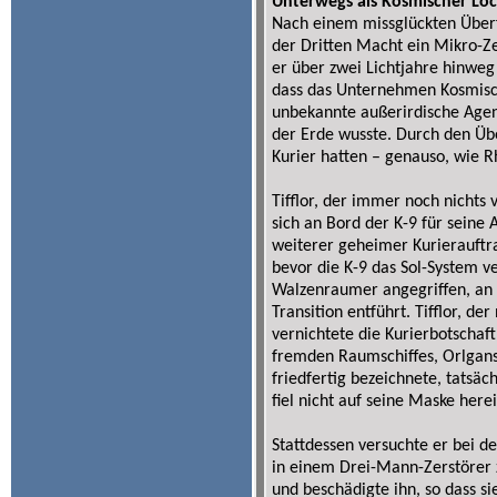
Unterwegs als Kosmischer Lo
Nach einem missglückten Überf
der Dritten Macht ein Mikro-Z
er über zwei Lichtjahre hinweg 
dass das Unternehmen Kosmisc
unbekannte außerirdische Agen
der Erde wusste. Durch den Übe
Kurier hatten – genauso, wie R
Tifflor, der immer noch nichts
sich an Bord der K-9 für seine 
weiterer geheimer Kurierauftr
bevor die K-9 das Sol-System v
Walzenraumer angegriffen, an e
Transition entführt. Tifflor,
vernichtete die Kurierbotschaft
fremden Raumschiffes, Orlgans 
friedfertig bezeichnete, tatsäc
fiel nicht auf seine Maske herei
Stattdessen versuchte er bei d
in einem Drei-Mann-Zerstörer zu
und beschädigte ihn, so dass 