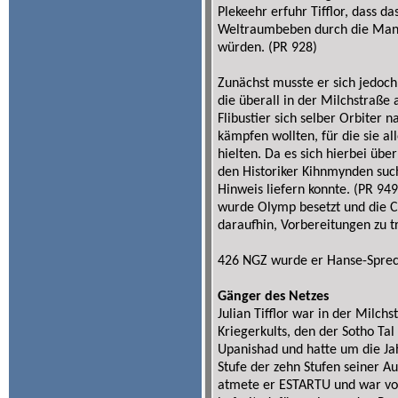
Plekeehr erfuhr Tifflor, dass d
Weltraumbeben durch die Manip
würden. (PR 928)
Zunächst musste er sich jedoch 
die überall in der Milchstraße
Flibustier sich selber Orbiter
kämpfen wollten, für die sie 
hielten. Da es sich hierbei übe
den Historiker Kihnmynden such
Hinweis liefern konnte. (PR 94
wurde Olymp besetzt und die Co
daraufhin, Vorbereitungen zu tr
426 NGZ wurde er Hanse-Sprec
Gänger des Netzes
Julian Tifflor war in der Milc
Kriegerkults, den der Sotho Ta
Upanishad und hatte um die J
Stufe der zehn Stufen seiner A
atmete er ESTARTU und war von