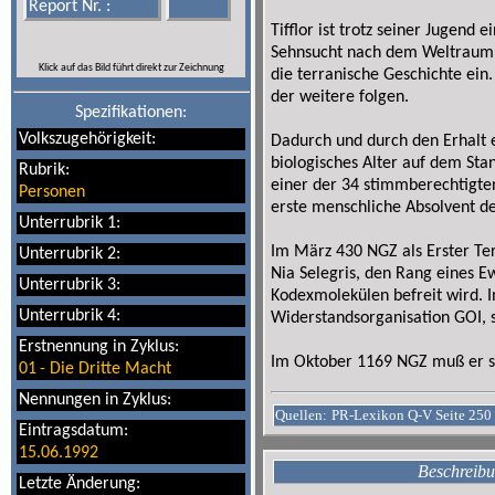
Report Nr. :
Tifflor ist trotz seiner Jugend
Sehnsucht nach dem Weltraum. 
Klick auf das Bild führt direkt zur Zeichnung
die terranische Geschichte ein
der weitere folgen.
Spezifikationen:
Volkszugehörigkeit:
Dadurch und durch den Erhalt ei
biologisches Alter auf dem Sta
Rubrik:
einer der 34 stimmberechtigten
Personen
erste menschliche Absolvent d
Unterrubrik 1:
Im März 430 NGZ als Erster Te
Unterrubrik 2:
Nia Selegris, den Rang eines Ew
Unterrubrik 3:
Kodexmolekülen befreit wird. Im
Unterrubrik 4:
Widerstandsorganisation GOI, 
Erstnennung in Zyklus:
Im Oktober 1169 NGZ muß er se
01
-
Die Dritte Macht
Nennungen in Zyklus:
Quellen:
PR-Lexikon Q-V Seite 250 
Eintragsdatum:
15.06.1992
Beschreibu
Letzte Änderung: