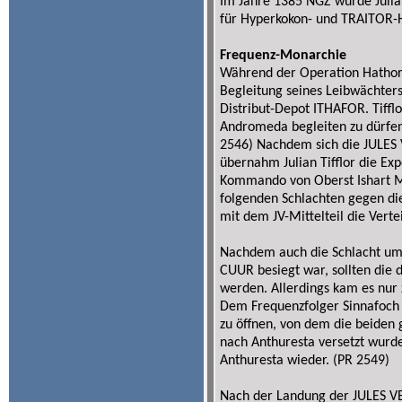
Im Jahre 1385 NGZ wurde Julia
für Hyperkokon- und TRAITOR-H
Frequenz-Monarchie
Während der Operation Hathorja
Begleitung seines Leibwächter
Distribut-Depot ITHAFOR. Tiffl
Andromeda begleiten zu dürfen
2546) Nachdem sich die JULES V
übernahm Julian Tifflor die Exp
Kommando von Oberst Ishart 
folgenden Schlachten gegen di
mit dem JV-Mittelteil die Vert
Nachdem auch die Schlacht um
CUUR besiegt war, sollten die 
werden. Allerdings kam es nur z
Dem Frequenzfolger Sinnafoch 
zu öffnen, von dem die beiden 
nach Anthuresta versetzt wurden
Anthuresta wieder. (PR 2549)
Nach der Landung der JULES 