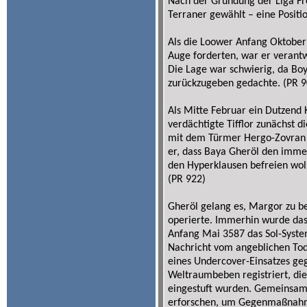
Nach der Gründung der Liga Fr
Terraner gewählt – eine Positio
Als die Loower Anfang Oktober
Auge forderten, war er verantw
Die Lage war schwierig, da Bo
zurückzugeben gedachte. (PR 9
Als Mitte Februar ein Dutzend
verdächtigte Tifflor zunächst 
mit dem Türmer Hergo-Zovran e
er, dass Baya Gheröl den imme
den Hyperklausen befreien wollt
(PR 922)
Gheröl gelang es, Margor zu be
operierte. Immerhin wurde das
Anfang Mai 3587 das Sol-System
Nachricht vom angeblichen Tod
eines Undercover-Einsatzes g
Weltraumbeben registriert, die
eingestuft wurden. Gemeinsa
erforschen, um Gegenmaßnahm