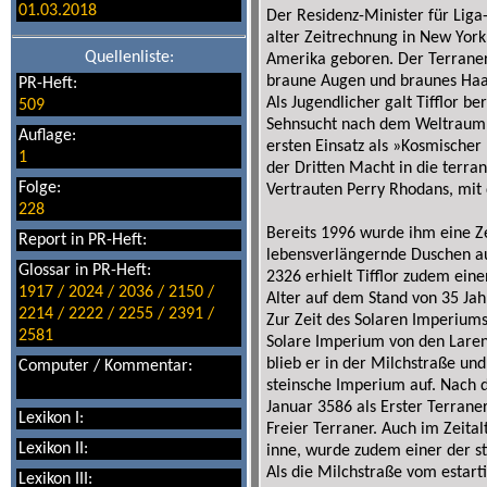
01.03.2018
Der Residenz-Minister für Lig
alter Zeitrechnung in New York
Quellenliste:
Amerika geboren. Der Terraner 
braune Augen und braunes Haa
PR-Heft:
Als Jugendlicher galt Tifflor b
509
Sehnsucht nach dem Weltraum.
Auflage:
ersten Einsatz als »Kosmischer 
1
der Dritten Macht in die terra
Folge:
Vertrauten Perry Rhodans, mit
228
Bereits 1996 wurde ihm eine Ze
Report in PR-Heft:
lebensverlängernde Duschen au
Glossar in PR-Heft:
2326 erhielt Tifflor zudem eine
1917 / 2024 / 2036 / 2150 /
Alter auf dem Stand von 35 Jah
2214 / 2222 / 2255 / 2391 /
Zur Zeit des Solaren Imperiums
2581
Solare Imperium von den Lare
blieb er in der Milchstraße u
Computer / Kommentar:
steinsche Imperium auf. Nach d
Januar 3586 als Erster Terran
Lexikon I:
Freier Terraner. Auch im Zeita
Lexikon II:
inne, wurde zudem einer der s
Als die Milchstraße vom estarti
Lexikon III: