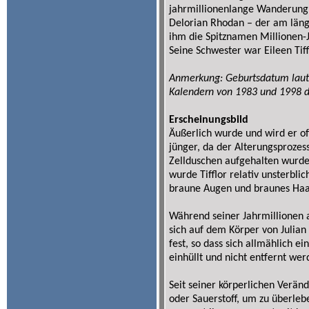
jahrmillionenlange Wanderung 
Delorian Rhodan – der am läng
ihm die Spitznamen Millionen-
Seine Schwester war Eileen Tiff
Anmerkung: Geburtsdatum laut 
Kalendern von 1983 und 1998 d
Erscheinungsbild
Äußerlich wurde und wird er of
jünger, da der Alterungsprozes
Zellduschen aufgehalten wurde.
wurde Tifflor relativ unsterblic
braune Augen und braunes Haar
Während seiner Jahrmillionen 
sich auf dem Körper von Julian 
fest, so dass sich allmählich e
einhüllt und nicht entfernt we
Seit seiner körperlichen Verän
oder Sauerstoff, um zu überlebe