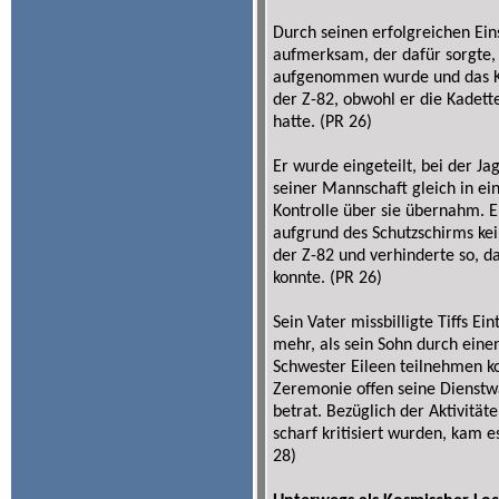
Durch seinen erfolgreichen Ein
aufmerksam, der dafür sorgte, d
aufgenommen wurde und das Ko
der Z-82, obwohl er die Kadett
hatte. (PR 26)
Er wurde eingeteilt, bei der J
seiner Mannschaft gleich in ei
Kontrolle über sie übernahm. Er
aufgrund des Schutzschirms kei
der Z-82 und verhinderte so, 
konnte. (PR 26)
Sein Vater missbilligte Tiffs E
mehr, als sein Sohn durch eine
Schwester Eileen teilnehmen ko
Zeremonie offen seine Dienstwa
betrat. Bezüglich der Aktivitäte
scharf kritisiert wurden, kam 
28)