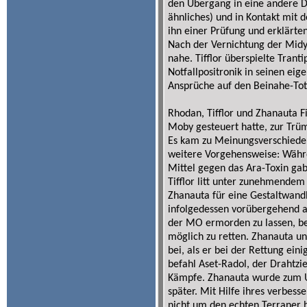
den Übergang in eine andere D
ähnliches) und in Kontakt mit 
ihn einer Prüfung und erklärte
Nach der Vernichtung der Mid
nahe. Tifflor überspielte Trant
Notfallpositronik in seinen ei
Ansprüche auf den Beinahe-Tote
Rhodan, Tifflor und Zhanauta F
Moby gesteuert hatte, zur Tr
Es kam zu Meinungsverschieden
weitere Vorgehensweise: Währen
Mittel gegen das Ara-Toxin gab,
Tifflor litt unter zunehmendem
Zhanauta für eine Gestaltwandl
infolgedessen vorübergehend ab
der MO ermorden zu lassen, bem
möglich zu retten. Zhanauta un
bei, als er bei der Rettung ein
befahl Aset-Radol, der Drahtzie
Kämpfe. Zhanauta wurde zum Unl
später. Mit Hilfe ihres verbess
nicht um den echten Terraner h