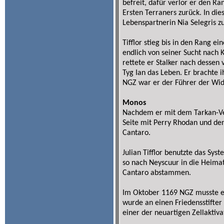
befreit, dafür verlor er den R
Ersten Terraners zurück. In die
Lebenspartnerin Nia Selegris 
Tifflor stieg bis in den Rang ei
endlich von seiner Sucht nach 
rettete er Stalker nach desse
Tyg Ian das Leben. Er brachte 
NGZ war er der Führer der Wid
Monos
Nachdem er mit dem Tarkan-Ver
Seite mit Perry Rhodan und de
Cantaro.
Julian Tifflor benutzte das Sy
so nach Neyscuur in die Heima
Cantaro abstammen.
Im Oktober 1169 NGZ musste er
wurde an einen Friedensstifte
einer der neuartigen Zellaktiva