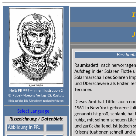
T
J
Beschreib
Raumkadett, nach hervorrage
Aufstieg in der Solaren Flotte
Solarmarschall des Solaren Im
und Überschwere als Erster Te
Terraner.
–
Heft: PR 999
Innenillustration 2
© Pabel-Moewig Verlag KG, Rastatt
Klick auf das Bild führt direkt zu den Heftdaten
Dieses Amt hat Tifflor auch no
1961 in New York geborene Julia
Select Language
▼
genannt) ist groß, schlank, ha
Risszeichnung / Datenblatt
ruhig, mit seinem scheuen Läch
und zurückhaltend, ist jedoch so
Abbildung in PR:
Krisensituationen schnell und e