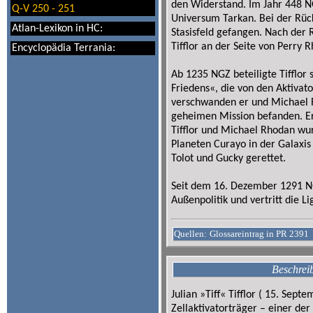
den Widerstand. Im Jahr 448 NG
Q-V 250 - 251
Universum Tar­kan. Bei der Rüc
Atlan-Lexikon in HC:
Stasisfeld gefangen. Nach der
Tifflor an der Seite von Perr
Encyclopädia Terrania:
Ab 1235 NGZ beteiligte Tifflor
Friedens«, die von den Aktivat
verschwanden er und Michael R
geheimen Mission befanden. Ers
Tifflor und Michael Rhodan wu
Planeten Curayo in der Galaxis
Tolot und Gucky gerettet.
Seit dem 16. Dezember 1291 NGZ
Außenpolitik und vertritt die L
Quellen:
Glossareintrag in PR 2391
Beschrei
Julian »Tiff« Tifflor ( 15. Sept
Zellaktivatorträger – einer de