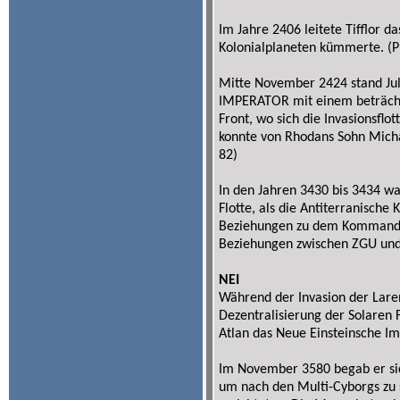
Im Jahre 2406 leitete Tifflor d
Kolonialplaneten kümmerte. (P
Mitte November 2424 stand Juli
IMPERATOR mit einem beträchtli
Front, wo sich die Invasionsflo
konnte von Rhodans Sohn Micha
82)
In den Jahren 3430 bis 3434 wa
Flotte, als die Antiterranische 
Beziehungen zu dem Kommandan
Beziehungen zwischen ZGU und
NEI
Während der Invasion der Lare
Dezentralisierung der Solaren 
Atlan das Neue Einsteinsche I
Im November 3580 begab er si
um nach den Multi-Cyborgs zu s