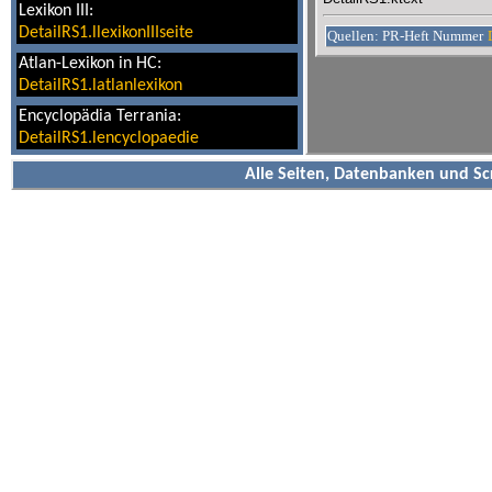
Lexikon III:
DetailRS1.llexikonIIIseite
Quellen: PR-Heft Nummer
Atlan-Lexikon in HC:
DetailRS1.latlanlexikon
Encyclopädia Terrania:
DetailRS1.lencyclopaedie
Alle Seiten, Datenbanken und Sc