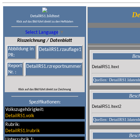
De
DetailRS1.bildtext
Klick auf das Bild führt direkt zu den Heftdaten
Select Language
▼
Risszeichnung / Datenblatt
Abbildung in
DetailRS1.rzauflage1
PR:
Bes
Report
DetailRS1.rzreportnummer
DetailRS1.ltext
Nr. :
Quellen:
DetailRS1.ldatenh
Klick auf das Bild führt direkt zur Zeichnung
Besch
Spezifikationen:
DetailRS1.ltext2
Volkszugehörigkeit:
DetailRS1.volk
Quellen:
DetailRS1.ldaten
Rubrik:
DetailRS1.lrubrik
Besch
Unterrubrik 1: