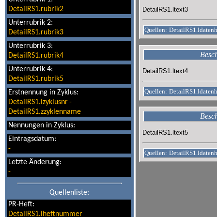
DetailRS1.rubrik2
DetailRS1.ltext3
Unterrubrik 2:
Quellen:
DetailRS1.ldaten
DetailRS1.rubrik3
Unterrubrik 3:
Besch
DetailRS1.rubrik4
Unterrubrik 4:
DetailRS1.ltext4
DetailRS1.rubrik5
Quellen:
DetailRS1.ldaten
Erstnennung in Zyklus:
DetailRS1.lzyklusnr
-
DetailRS1.zzyklenname
Besch
Nennungen in Zyklus:
DetailRS1.ltext5
Eintragsdatum:
-
Quellen:
DetailRS1.ldaten
Letzte Änderung:
-
Quellenliste:
PR-Heft:
DetailRS1.lheftnummer