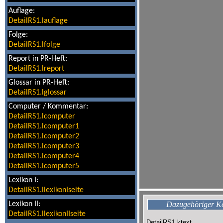
Auflage:
DetailRS1.lauflage
Folge:
DetailRS1.lfolge
Report in PR-Heft:
DetailRS1.lreport
Glossar in PR-Heft:
DetailRS1.lglossar
Computer / Kommentar:
DetailRS1.lcomputer
DetailRS1.lcomputer1
DetailRS1.lcomputer2
DetailRS1.lcomputer3
DetailRS1.lcomputer4
DetailRS1.lcomputer5
Lexikon I:
DetailRS1.llexikonIseite
Lexikon II:
Dazugehöriger 
DetailRS1.llexikonIIseite
DetailRS1.ktext