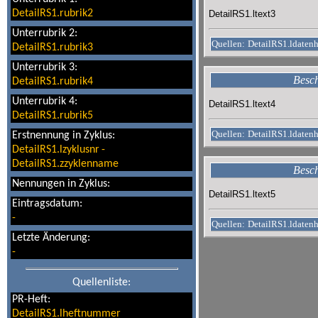
DetailRS1.rubrik2
DetailRS1.ltext3
Unterrubrik 2:
Quellen:
DetailRS1.ldaten
DetailRS1.rubrik3
Unterrubrik 3:
Besch
DetailRS1.rubrik4
Unterrubrik 4:
DetailRS1.ltext4
DetailRS1.rubrik5
Quellen:
DetailRS1.ldaten
Erstnennung in Zyklus:
DetailRS1.lzyklusnr
-
DetailRS1.zzyklenname
Besch
Nennungen in Zyklus:
DetailRS1.ltext5
Eintragsdatum:
-
Quellen:
DetailRS1.ldaten
Letzte Änderung:
-
Quellenliste:
PR-Heft:
DetailRS1.lheftnummer