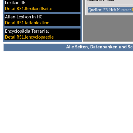
Lexikon III:
DetailRS1.llexikonIIIseite
Quellen: PR-Heft Nummer
Atlan-Lexikon in HC:
DetailRS1.latlanlexikon
Encyclopädia Terrania:
DetailRS1.lencyclopaedie
Alle Seiten, Datenbanken und Sc