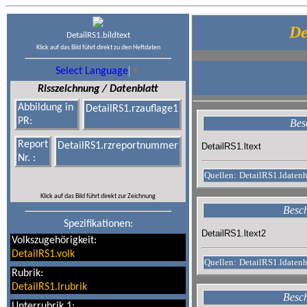
De
DetailRS1.bildtext
Klick auf das Bild führt direkt zu den Heftdaten
Select Language
▼
Risszeichnung / Datenblatt
Abbildung in
DetailRS1.rzauflage1
PR:
Bes
Report
DetailRS1.rzreportnummer
DetailRS1.ltext
Nr. :
Quellen:
DetailRS1.ldatenh
Klick auf das Bild führt direkt zur Zeichnung
Besch
Spezifikationen:
DetailRS1.ltext2
Volkszugehörigkeit:
DetailRS1.volk
Quellen:
DetailRS1.ldaten
Rubrik:
DetailRS1.lrubrik
Besch
Unterrubrik 1: