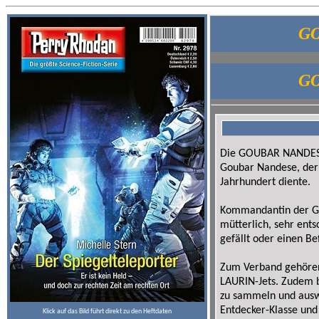
GO
GO
Die GOUBAR NANDESE i
Goubar Nandese, der
Jahrhundert diente.
Kommandantin der GOU
mütterlich, sehr ents
gefällt oder einen Bef
Zum Verband gehören 
LAURIN-Jets. Zudem be
zu sammeln und aus
Entdecker-Klasse und
Klick auf das Bild führt direkt zu den Heftdaten