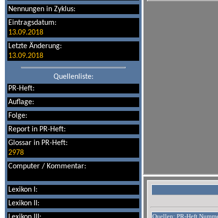
Nennungen in Zyklus:
Eintragsdatum:
13.09.2018
Letzte Änderung:
13.09.2018
Quellenliste:
PR-Heft:
Auflage:
Folge:
Report in PR-Heft:
Glossar in PR-Heft:
2978
Computer / Kommentar:
Lexikon I:
Lexikon II:
Quellen: PR-Heft Numm
Lexikon III: