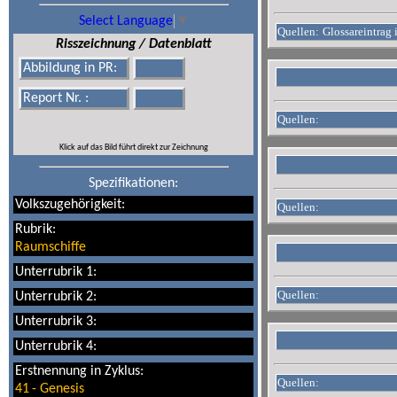
Select Language
▼
Quellen:
Glossareintrag
Risszeichnung / Datenblatt
Abbildung in PR:
Report Nr. :
Quellen:
Klick auf das Bild führt direkt zur Zeichnung
Spezifikationen:
Volkszugehörigkeit:
Quellen:
Rubrik:
Raumschiffe
Unterrubrik 1:
Quellen:
Unterrubrik 2:
Unterrubrik 3:
Unterrubrik 4:
Erstnennung in Zyklus:
Quellen:
41
-
Genesis