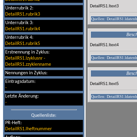
DetailRS1.ltext3
Unterrubrik 2:
DetailRS1.rubrik3
Quellen:
DetailRS1.ldaten
Unterrubrik 3:
DetailRS1.rubrik4
Besch
Unterrubrik 4:
DetailRS1.rubrik5
DetailRS1.ltext4
Erstnennung in Zyklus:
Quellen:
DetailRS1.ldaten
DetailRS1.lzyklusnr
-
DetailRS1.zzyklenname
Nennungen in Zyklus:
Besch
Eintragsdatum:
DetailRS1.ltext5
-
Letzte Änderung:
Quellen:
DetailRS1.ldaten
-
Quellenliste:
PR-Heft:
DetailRS1.lheftnummer