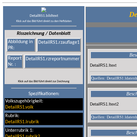
De
DetailRS1.bildtext
Klick auf das Bild führt direkt zu den Heftdaten
Risszeichnung / Datenblatt
Abbildung in
DetailRS1.rzauflage1
PR:
Bes
Report
DetailRS1.rzreportnummer
Nr. :
DetailRS1.ltext
Quellen:
DetailRS1.ldatenh
Klick auf das Bild führt direkt zur Zeichnung
Besch
Spezifikationen:
Volkszugehörigkeit:
DetailRS1.ltext2
DetailRS1.volk
Rubrik:
Quellen:
DetailRS1.ldaten
DetailRS1.lrubrik
Unterrubrik 1:
Besch
DetailRS1.rubrik2