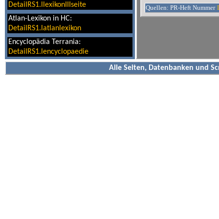
DetailRS1.llexikonIIIseite
Quellen: PR-Heft Nummer
Atlan-Lexikon in HC:
DetailRS1.latlanlexikon
Encyclopädia Terrania:
DetailRS1.lencyclopaedie
Alle Seiten, Datenbanken und Sc