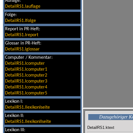
Auflage:
DetailRS1.lauflage
Folge:
DetailRS1.lfolge
Report in PR-Heft:
DetailRS1.lreport
Glossar in PR-Heft:
DetailRS1.lglossar
Computer / Kommentar:
DetailRS1.lcomputer
DetailRS1.lcomputer1
DetailRS1.lcomputer2
DetailRS1.lcomputer3
DetailRS1.lcomputer4
DetailRS1.lcomputer5
Lexikon I:
DetailRS1.llexikonIseite
Lexikon II:
Dazugehöriger 
DetailRS1.llexikonIIseite
DetailRS1.ktext
Lexikon III: