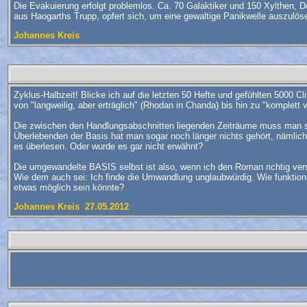
Die Evakuierung erfolgt problemlos. Ca. 70 Galaktiker und 150 Xylthen, D
aus Haogarths Trupp, opfert sich, um eine gewaltige Panikwelle auszulösen
Johannes Kreis
Zyklus-Halbzeit! Blicke ich auf die letzten 50 Hefte und gefühlten 5000
von "langweilig, aber erträglich" (Rhodan in Chanda) bis hin zu "komplett
Die zwischen den Handlungsabschnitten liegenden Zeiträume muss man sic
Überlebenden der Basis hat man sogar noch länger nichts gehört, nämlich 
es überlesen. Oder wurde es gar nicht erwähnt?
Die umgewandelte BASIS selbst ist also, wenn ich den Roman richtig verst
Wie dem auch sei: Ich finde die Umwandlung unglaubwürdig. Wie funktion
etwas möglich sein könnte?
Johannes Kreis 27.05.2012