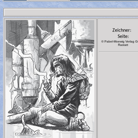
Zeichner:
Seite:
© Pabel-Moewig Verlag 
Rastatt