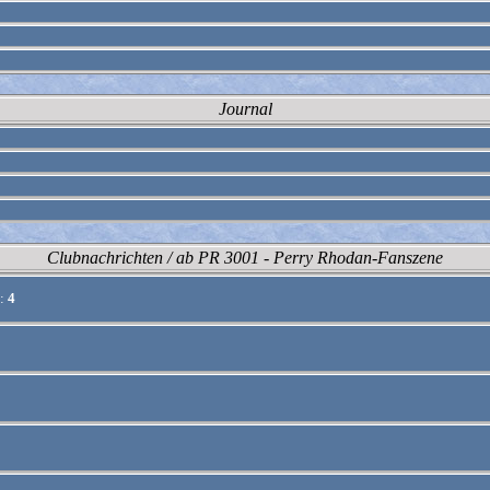
Journal
Clubnachrichten / ab PR 3001 - Perry Rhodan-Fanszene
:
4