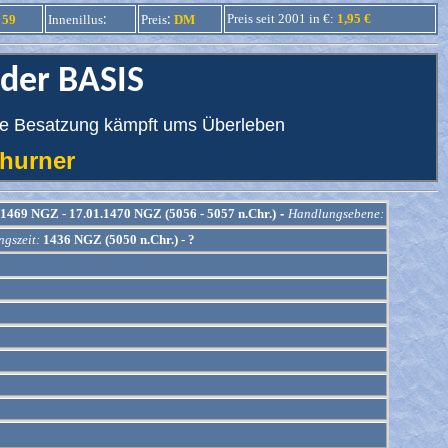
:
:
Preis seit 2001 in €:
1,95 €
59
Innenillus
Preis
DM
 der BASIS
eine Besatzung kämpft ums Überleben
 Thurner
1469 NGZ - 17.01.1470 NGZ (5056 - 5057 n.Chr.)
-
Handlungsebene:
gszeit:
1436 NGZ (5050 n.Chr.) - ?