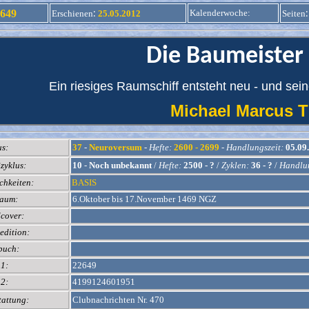
:
:
649
Kalenderwoche
:
Erschienen
25.05.2012
Seiten
Die Baumeister
Ein riesiges Raumschiff entsteht neu - und s
Michael Marcus
us:
37
-
Neuroversum
-
Hefte:
2600 - 2699
-
Handlungszeit:
05.09.
zyklus:
10
-
Noch unbekannt
/
Hefte:
2500 - ?
/
Zyklen:
36 - ?
/
Handlun
chkeiten:
BASIS
raum:
6.Oktober bis 17.November 1469 NGZ
cover:
edition:
buch:
1:
22649
2:
4199124601951
tattung:
Clubnachrichten Nr. 470