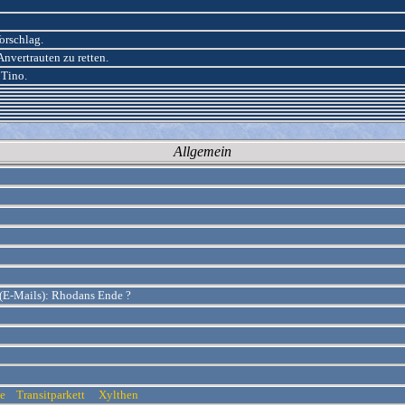
orschlag.
Anvertrauten zu retten.
 Tino.
Allgemein
 (E-Mails): Rhodans Ende ?
ue
Transitparkett
Xylthen