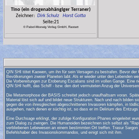
Tino (ein drogenabhängiger Terraner)
Zeichner:
Dirk Schulz
Horst Gotta
Seite:21
© Pabel-Moewig Verlag GmbH, Rastatt
QIN SHI tötet Kaowen, um ihn für sein Versagen zu bestrafen. Bevor der Gei
Bevölkerungen zweier Planeten labt. Als er wieder unter den Lebenden weilt
Die Vorbereitungen zur Eroberung Escalians sind im vollen Gange. Eine
QIN SHI hofft, das Schiff - bzw. den dort vermuteten Anzug der Universe
Die Metamorphose der BASIS schreitet jedoch unaufhaltsam voran. Späte
Material löst sich auf und bildet neue Strukturen. Nach und nach bilden 
gegen die von ihresgleichen abgeschnittenen Invasoren kämpfen, in tödli
ausgehen, nach denen er süchtig ist, so dass er im Delirium des Entzugs a
Eine Durchsage erklingt, der zufolge Konfiguration Phanes eingeleitet w
zum Dialog zu zwingen. Die Humanoiden bezeichnen sich selbst als "Rapha
verbliebenen Lebewesen an einem bestimmten Ort treffen. Trasur Sargon
Befehlshaber des Invasionskommandos, und einigt sich mit ihm.