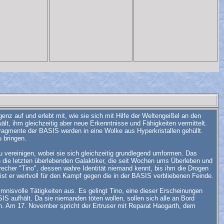
enz auf und erlebt mit, wie sie sich mit Hilfe der Weltengeißel an den
uält, ihm gleichzeitig aber neue Erkenntnisse und Fähigkeiten vermittelt.
agmente der BASIS werden in eine Wolke aus Hyperkristallen gehüllt.
 bringen.
ereinigen, wobei sie sich gleichzeitig grundlegend umformen. Das
n die letzten überlebenden Galaktiker, die seit Wochen ums Überleben und
echer "Tino", dessen wahre Identität niemand kennt, bis ihm die Drogen
 ist er wertvoll für den Kampf gegen die in der BASIS verbliebenen Feinde.
nisvolle Tätigkeiten aus. Es gelingt Tino, eine dieser Erscheinungen
S aufhält. Da sie niemanden töten wollen, sollen sich alle an Bord
. Am 17. November spricht der Ertruser mit Reparat Haogarth, dem