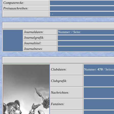
Computerecke:
Preisauschreiben:
:
-
Journaldaten:
Nummer:
/
Seite:
Journalgrafik:
Journaltitel:
Journalnews:
Clubdaten:
Nummer:
470
/
Seiten
Clubgrafik:
Nachrichten:
Fanzines: