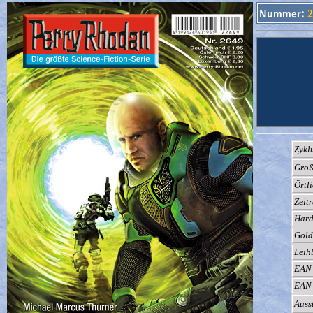
:
Nummer
2
Zykl
Groß
Örtli
Zeit
Hard
Gold
Leih
EAN 
EAN 
Auss