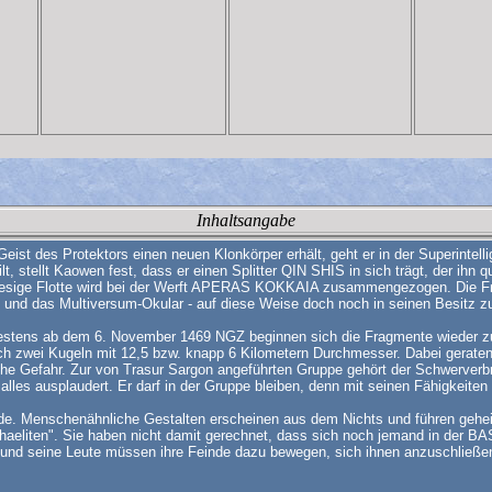
Inhaltsangabe
st des Protektors einen neuen Klonkörper erhält, geht er in der Superintellig
, stellt Kaowen fest, dass er einen Splitter QIN SHIS in sich trägt, der ihn q
 riesige Flotte wird bei der Werft APERAS KOKKAIA zusammengezogen. Die Fr
n und das Multiversum-Okular - auf diese Weise doch noch in seinen Besitz zu
stens ab dem 6. November 1469 NGZ beginnen sich die Fragmente wieder zu v
sich zwei Kugeln mit 12,5 bzw. knapp 6 Kilometern Durchmesser. Dabei gerate
che Gefahr. Zur von Trasur Sargon angeführten Gruppe gehört der Schwerverbr
lles ausplaudert. Er darf in der Gruppe bleiben, denn mit seinen Fähigkeiten
urde. Menschenähnliche Gestalten erscheinen aus dem Nichts und führen geheim
eliten". Sie haben nicht damit gerechnet, dass sich noch jemand in der BASI
 und seine Leute müssen ihre Feinde dazu bewegen, sich ihnen anzuschließen