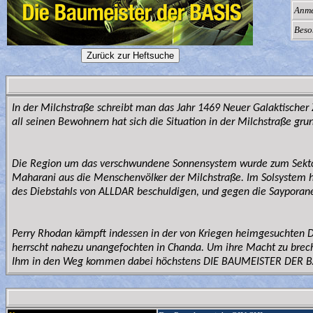
Anme
Beso
In der Milchstraße schreibt man das Jahr 1469 Neuer Galaktischer
all seinen Bewohnern hat sich die Situation in der Milchstraße grun
Die Region um das verschwundene Sonnensystem wurde zum Sektor N
Maharani aus die Menschenvölker der Milchstraße. Im Solsystem hin
des Diebstahls von ALLDAR beschuldigen, und gegen die Sayporane
Perry Rhodan kämpft indessen in der von Kriegen heimgesuchten Do
herrscht nahezu unangefochten in Chanda. Um ihre Macht zu breche
Ihm in den Weg kommen dabei höchstens DIE BAUMEISTER DER B