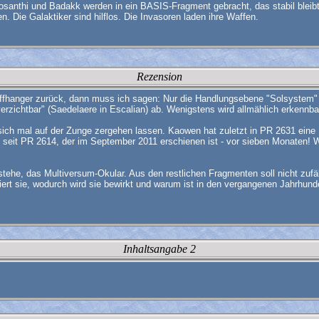
osanthi und Badakk werden in ein BASIS-Fragment gebracht, das stabil bleibt.
. Die Galaktiker sind hilflos. Die Invasoren laden ihre Waffen.
Rezension
 Cliffhanger zurück, dann muss ich sagen: Nur die Handlungsebene "Solsystem
 verzichtbar" (Saedelaere in Escalian) ab. Wenigstens wird allmählich erkennb
h mal auf der Zunge zergehen lassen. Kaowen hat zuletzt in PR 2631 eine Ro
seit PR 2614, der im September 2011 erschienen ist - vor sieben Monaten! Wi
ehe, das Multiversum-Okular. Aus den restlichen Fragmenten soll nicht zufäl
iert sie, wodurch wird sie bewirkt und warum ist in den vergangenen Jahrhun
Inhaltsangabe 2