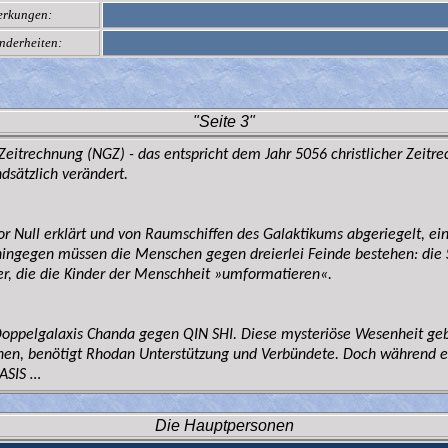
rkungen:
nderheiten:
"Seite 3"
 Zeitrechnung (NGZ) - das entspricht dem Jahr 5056 christlicher Zeit
dsätzlich verändert.
ull erklärt und von Raumschiffen des Galaktikums abgeriegelt, eine
gegen müssen die Menschen gegen dreierlei Feinde bestehen: die Spe
r, die die Kinder der Menschheit »umformatieren«.
ppelgalaxis Chanda gegen QIN SHI. Diese mysteriöse Wesenheit gebiet
n, benötigt Rhodan Unterstützung und Verbündete. Doch während er s
ASIS …
Die Hauptpersonen