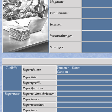
Magazine:
Fan-Romane
:
Internet:
Veranstaltungen:
Sonstiges:
Titelbild:
Nummer:
-
Seiten:
Reportdaten
:
Cartoon :
Reporttitel
:
Reportgrafik:
Reportfanzines:
Reportriss:
Reportclubnachrichten:
Reportnews:
Reportvorschau:
Reportriss:
: