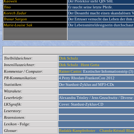
Kaowen
Der Protektor sieht QIN SHI.
Tino
Er raucht seine letzte Pfeife.
Korech Zadur
Der Dosanthi macht einen skandalösen V
Trasur Sargon
Der Ertruser versucht das Leben der ihm 
Marie-Louise Sak
Die Lebensmitteldesignerin durchschaut
Titelbildzeichner:
Dirk Schulz
Innenilluszeichner:
Dirk Schulz
Horst Gotta
Kommentar / Computer:
Rainer Castor
: Exotischer Informationstrip (3)
PR-Kommunikation:
4.Perry Rhodan-FrankenCon 2012
Statistiken:
Der Stardust-Zyklus auf MP3-CDs
Witzrakete:
Leserbriefe:
Alexandra Trinley / Jens Gruschwitz / Diverse
LKSgrafik:
Cover: Stardust-Zyklus-CD
Leserstory:
Rezensionen:
Lexikon
- Folge:
Glossar:
Badakk-Kampfroboter
Chanda-Kristall Bla