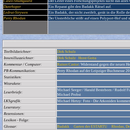
Cawo-Shumgaard
Der Leiter eines Forschungsprojekts sucht das alle
Danrhoper
Ein Reparat gibt den Badakk Rätsel auf.
Ledrut-Strywen
Ein Badakk, der nicht zweifelt, gerät in die Rolle de
Perry Rhodan
Der Unsterbliche stößt auf einen Polyport-Hof und n
Titelbildzeichner:
Dirk Schulz
Innenilluszeichner:
Dirk Schulz
Horst Gotta
Kommentar / Computer:
Rainer Castor
: Widerstand gegen die neuen He
PR-Kommunikation:
Perry Rhodan auf der Leipziger Buchmesse 2
Statistiken:
Witzrakete:
Michael Seeger / Harald Bestehorn / Rudolf Fi
Leserbriefe:
Michael Probst
LKSgrafik:
Michael Hirtzy: Foto - Die Arkoniden komme
Leserstory:
Rezensionen:
Lexikon
- Folge:
Glossar:
Badakk
Garten der ESTARTU
Rhodan, D