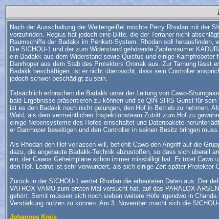
Nach der Ausschaltung der Weltengeißel möchte Perry Rhodan mit der
vorzufinden. Regius hat jedoch eine Bitte, die der Terraner nicht abschlä
Raumschiffe der Badakk im Penkett-System. Rhodan soll herausfinden, wa
Die SICHOU-1 und der zum Widerstand gehörende Zapfenraumer KADURA
ein Badakk aus dem Widerstand sowie Quistus und einige Kampfroboter f
Danrhoper aus dem Stab des Protektors Oronak aus. Zur Tarnung lässt e
Badakk beschäftigen, ist er nicht überrascht, dass sein Controller anspric
jedoch schwer beschädigt zu sein.
Tatsächlich erforschen die Badakk unter der Leitung von Cawo-Shumgaard
bald Ergebnisse präsentieren zu können und so QIN SHIS Gunst für sein V
ist es den Badakk noch nicht gelungen, den Hof in Betrieb zu nehmen. Al
Wahl, als dem vermeintlichen Inspektionsteam Zutritt zum Hof zu gewähre
einige Nebensysteme des Hofes einschaltet und Datenpakete herunterlädt. 
er Danrhoper beseitigen und den Controller in seinen Besitz bringen muss
Als Rhodan den Hof verlassen will, befiehlt Cawo den Angriff auf die Gru
dazu, die angebaute Badakk-Technik abzustoßen, so dass sich überall an 
ein, der Cawos Geheimpläne schon immer missbilligt hat. Er tötet Cawo un
den Hof. Ledrut ist sehr verwundert, als sich einige Zeit später Protektor
Zurück in der SICHOU-1 wertet Rhodan die erbeuteten Daten aus. Der de
VATROX-VAMU zum ersten Mal versucht hat, auf das PARALOX-ARSENAL zuz
gehört. Somit müssen sich noch sieben weitere Höfe irgendwo in Chanda b
Verstärkung nutzen zu können. Am 3. November macht sich die SICHOU
Johannes Kreis