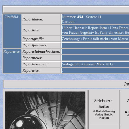
Titelbild:
Nummer:
454
-
Seiten:
11
Reportdaten
:
Cartoon :
Hubert Haensel: Report-Intro / Hans Franc
Reporttitel
:
von Frauen begehrt« Ist Perry ein echter H
Reportgrafik:
Zeichnung: »Ertrus fällt nicht« von Marco
Reportfanzines:
Reportriss:
Reportclubnachrichten:
Reportnews:
Reportvorschau:
Verlagspublikationen März 2012
Reportriss:
:
In
Zeichner:
Z
Seite:
© Pabel-Moewig
� 
Verlag GmbH,
V
Rastatt