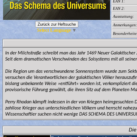
EAN 1:
EAN 2:
Ausstattung:
Anmerkungen:
Select Language
▼
Besonderheite
In der Milchstraße schreibt man das Jahr 1469 Neuer Galaktischer 
Seit dem dramatischen Verschwinden des Solsystems mit all seinen 
Die Region um das verschwundene Sonnensystem wurde zum Sektor 
versuchen die Verantwortlichen der galaktischen Völker herauszufi
bislang unbekannte Weise »entführt« worden ist, verkompliziert di
provisorische Führung gewählt, die ihren Sitz auf dem Planeten Ma
Perry Rhodan kämpft indessen in der von Kriegen heimgesuchten D
zahllose Krieger aus unterschiedlichen Völkern und herrscht nahezu
Wissenschaftler suchen nicht wenige DAS SCHEMA DES UNIVERSUM
Die