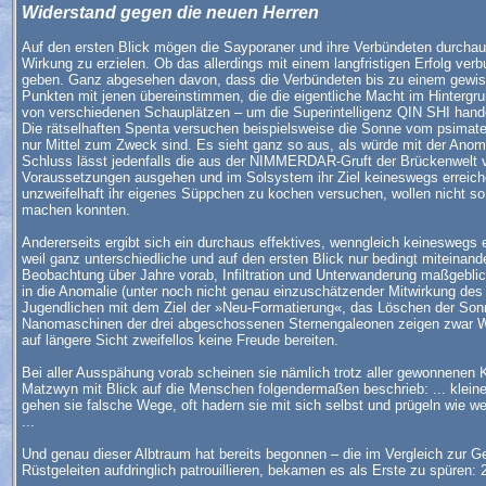
Widerstand gegen die neuen Herren
Auf den ersten Blick mögen die Sayporaner und ihre Verbündeten durchaus 
Wirkung zu erzielen. Ob das allerdings mit einem langfristigen Erfolg ve
geben. Ganz abgesehen davon, dass die Verbündeten bis zu einem gewissen
Punkten mit jenen übereinstimmen, die die eigentliche Macht im Hintergrun
von verschiedenen Schauplätzen – um die Superintelligenz QIN SHI hand
Die rätselhaften Spenta versuchen beispielsweise die Sonne vom psimateri
nur Mittel zum Zweck sind. Es sieht ganz so aus, als würde mit der Anom
Schluss lässt jedenfalls die aus der NIMMERDAR-Gruft der Brückenwelt 
Voraussetzungen ausgehen und im Solsystem ihr Ziel keineswegs erreiche
unzweifelhaft ihr eigenes Süppchen zu kochen versuchen, wollen nicht so 
machen konnten.
Andererseits ergibt sich ein durchaus effektives, wenngleich keineswegs 
weil ganz unterschiedliche und auf den ersten Blick nur bedingt miteina
Beobachtung über Jahre vorab, Infiltration und Unterwanderung maßgebli
in die Anomalie (unter noch nicht genau einzuschätzender Mitwirkung d
Jugendlichen mit dem Ziel der »Neu-Formatierung«, das Löschen der Sonne
Nanomaschinen der drei abgeschossenen Sternengaleonen zeigen zwar Wi
auf längere Sicht zweifellos keine Freude bereiten.
Bei aller Ausspähung vorab scheinen sie nämlich trotz aller gewonnenen 
Matzwyn mit Blick auf die Menschen folgendermaßen beschrieb: ... kleine,
gehen sie falsche Wege, oft hadern sie mit sich selbst und prügeln wie we
...
Und genau dieser Albtraum hat bereits begonnen – die im Vergleich zur 
Rüstgeleiten aufdringlich patrouillieren, bekamen es als Erste zu spüren