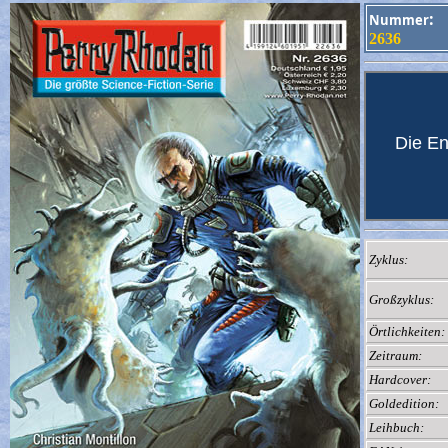
:
Nummer
2636
Die En
Zyklus:
Großzyklus:
Örtlichkeiten:
Zeitraum:
Hardcover:
Goldedition:
Leihbuch: