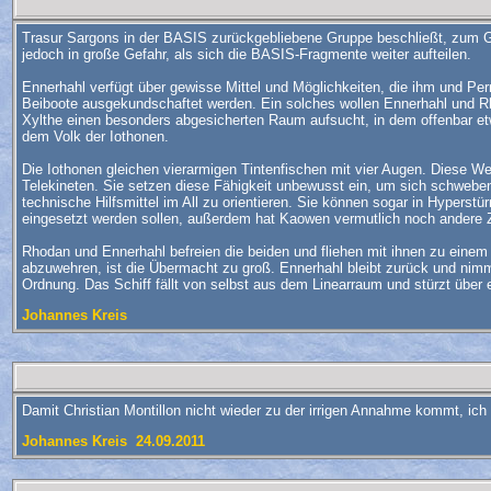
Trasur Sargons in der BASIS zurückgebliebene Gruppe beschließt, zum Geg
jedoch in große Gefahr, als sich die BASIS-Fragmente weiter aufteilen.
Ennerhahl verfügt über gewisse Mittel und Möglichkeiten, die ihm und P
Beiboote ausgekundschaftet werden. Ein solches wollen Ennerhahl und 
Xylthe einen besonders abgesicherten Raum aufsucht, in dem offenbar et
dem Volk der Iothonen.
Die Iothonen gleichen vierarmigen Tintenfischen mit vier Augen. Diese W
Telekineten. Sie setzen diese Fähigkeit unbewusst ein, um sich schweben
technische Hilfsmittel im All zu orientieren. Sie können sogar in Hyper
eingesetzt werden sollen, außerdem hat Kaowen vermutlich noch andere Ziele
Rhodan und Ennerhahl befreien die beiden und fliehen mit ihnen zu eine
abzuwehren, ist die Übermacht zu groß. Ennerhahl bleibt zurück und nim
Ordnung. Das Schiff fällt von selbst aus dem Linearraum und stürzt über 
Johannes Kreis
Damit Christian Montillon nicht wieder zu der irrigen Annahme kommt, ic
Johannes Kreis 24.09.2011