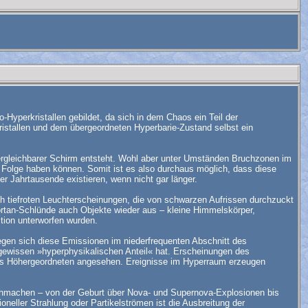
-Hyperkristallen gebildet, da sich in dem Chaos ein Teil der
kristallen und dem übergeordneten Hyperbarie-Zustand selbst ein
 vergleichbarer Schirm entsteht. Wohl aber unter Umständen Bruchzonen im
 Folge haben können. Somit ist es also durchaus möglich, dass diese
er Jahrtausende existieren, wenn nicht gar länger.
sch tiefroten Leuchterscheinungen, die von schwarzen Aufrissen durchzuckt
tan-Schlünde auch Objekte wieder aus – kleine Himmelskörper,
tion unterworfen wurden.
egen sich diese Emissionen im niederfrequenten Abschnitt des
 gewissen »hyperphysikalischen Anteil« hat. Erscheinungen des
des Höhergeordneten angesehen. Ereignisse im Hyperraum erzeugen
rchmachen – von der Geburt über Nova- und Supernova-Explosionen bis
eller Strahlung oder Partikelströmen ist die Ausbreitung der