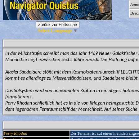
Anme
Beso
Select Language
▼
In der Milchstraße schreibt man das Jahr 1469 Neuer Galaktischer 
Monarchie liegt inzwischen sechs Jahre zurück. Die Hoffnung auf ei
Alaska Saedelaere stößt mit dem Kosmokratenraumschiff LEUCHTKR
kommt es allerdings zu Missverständnissen, und Saedelaere bleib
Das Solsystem wird von unbekannten Kräften in ein abgeschottete
formatieren«.
Perry Rhodan schließlich hat es in die von Kriegen heimgesuchte 
dem legendären Fernraumschiff der Menschheit. Auf seiner Suche
Perry Rhodan
Der Terraner ist auf einen Fremden angew