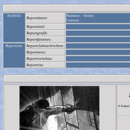
Titelbild:
Nummer:
-
Seiten:
Reportdaten
:
Cartoon :
Reporttitel
:
Reportgrafik:
Reportfanzines:
Reportriss:
Reportclubnachrichten:
Reportnews:
Reportvorschau:
Reportriss:
:
© Pabel