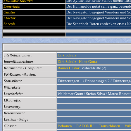
Protektor Kaowen
Der Xylthe lässt seine Feinde unerbittlic
Ennerhahl
Der Humanoide nutzt seine ganz besonde
Quistus
Der Navigator begegnet Wundern und Sc
Elachir
Der Navigator begegnet Wundern und Sc
Sareph
Die Scharlach-Roten entdecken etwas Ne
Titelbildzeichner:
Dirk Schulz
Innenilluszeichner:
Dirk Schulz
Horst Gotta
Kommentar / Computer:
Rainer Castor
: Viibad-Riffe (2)
PR-Kommunikation:
Statistiken:
Erinnerungen 1 / Erinnerungen 2 / Erinnerung
Witzrakete:
Leserbriefe:
Waldemar Grom / Stefan Silva / Marco Rossett
LKSgrafik:
Leserstory:
Rezensionen:
Lexikon
- Folge:
Glossar:
Iothonen
RADONJU
Transitblasen
Vii