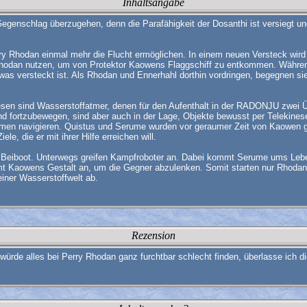
Inhaltsangabe
enschlag überzugehen, denn die Parafähigkeit der Dosanthi ist versiegt und 
erry Rhodan einmal mehr die Flucht ermöglichen. In einem neuen Versteck wi
Rhodan nutzen, um von Protektor Kaowens Flaggschiff zu entkommen. Währe
was versteckt ist. Als Rhodan und Ennerhahl dorthin vordringen, begegnen si
esen sind Wasserstoffatmer, denen für den Aufenthalt in der RADONJU zwei Ü
d fortzubewegen, sind aber auch in der Lage, Objekte bewusst per Telekinese
stürmen navigieren. Quistus und Serume wurden vor geraumer Zeit von Kaowen
, die er mit ihrer Hilfe erreichen will.
m Beiboot. Unterwegs greifen Kampfroboter an. Dabei kommt Serume ums Lebe
mt Kaowens Gestalt an, um die Gegner abzulenken. Somit starten nur Rhodan u
einer Wasserstoffwelt ab.
Rezension
h würde alles bei Perry Rhodan ganz furchtbar schlecht finden, überlasse ic