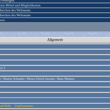
h verfolgen.
ren Mittel und Möglichkeiten.
hrecken des Weltraums.
hrecken des Weltraums.
ues.
Allgemein
en 3
i / Martin Schrader / Heinz-Ulrich Grenda / Hans Nüsken
bad-Riffe
Zapfenraumer