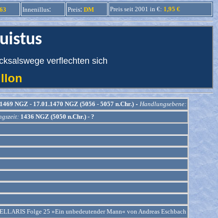
:
:
Preis seit 2001 in €:
1,95 €
63
Innenillus
Preis
DM
uistus
ksalswege verflechten sich
tillon
1469 NGZ - 17.01.1470 NGZ (5056 - 5057 n.Chr.)
-
Handlungsebene:
gszeit:
1436 NGZ (5050 n.Chr.) - ?
STELLARIS Folge 25 »Ein unbedeutender Mann« von Andreas Eschbach