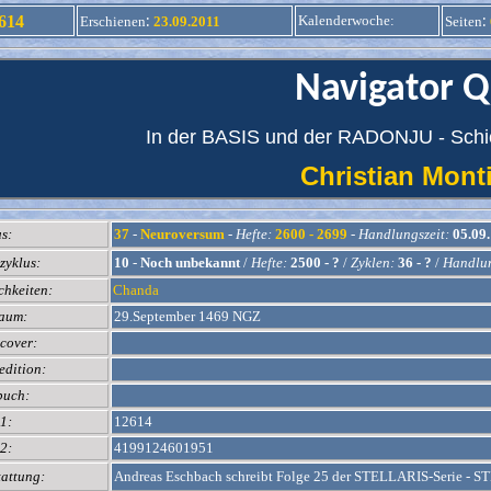
:
:
614
Kalenderwoche
:
Erschienen
23.09.2011
Seiten
Navigator Q
In der BASIS und der RADONJU - Schic
Christian Mon
s:
37
-
Neuroversum
-
Hefte:
2600 - 2699
-
Handlungszeit:
05.09.
zyklus:
10
-
Noch unbekannt
/
Hefte:
2500 - ?
/
Zyklen:
36 - ?
/
Handlun
chkeiten:
Chanda
raum:
29.September 1469 NGZ
cover:
edition:
buch:
1:
12614
2:
4199124601951
tattung:
Andreas Eschbach schreibt Folge 25 der STELLARIS-Serie - 