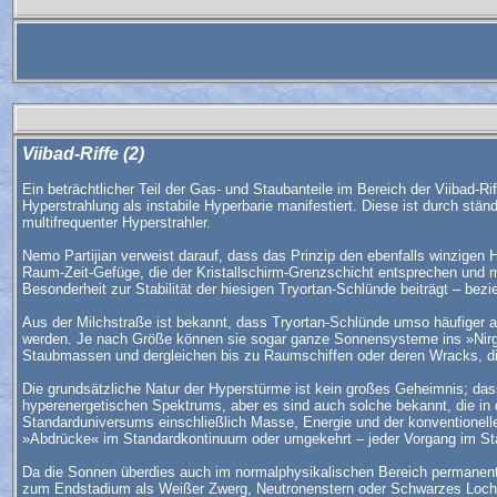
Viibad-Riffe (2)
Ein beträchtlicher Teil der Gas- und Staubanteile im Bereich der Viibad-R
Hyperstrahlung als instabile Hyperbarie manifestiert. Diese ist durch st
multifrequenter Hyperstrahler.
Nemo Partijian verweist darauf, dass das Prinzip den ebenfalls winzigen 
Raum-Zeit-Gefüge, die der Kristallschirm-Grenzschicht entsprechen und 
Besonderheit zur Stabilität der hiesigen Tryortan-Schlünde beiträgt – bez
Aus der Milchstraße ist bekannt, dass Tryortan-Schlünde umso häufiger au
werden. Je nach Größe können sie sogar ganze Sonnensysteme ins »Nirg
Staubmassen und dergleichen bis zu Raumschiffen oder deren Wracks, di
Die grundsätzliche Natur der Hyperstürme ist kein großes Geheimnis; das
hyperenergetischen Spektrums, aber es sind auch solche bekannt, die in 
Standarduniversums einschließlich Masse, Energie und der konventionel
»Abdrücke« im Standardkontinuum oder umgekehrt – jeder Vorgang im Sta
Da die Sonnen überdies auch im normalphysikalischen Bereich permanent 
zum Endstadium als Weißer Zwerg, Neutronenstern oder Schwarzes Loch –, 