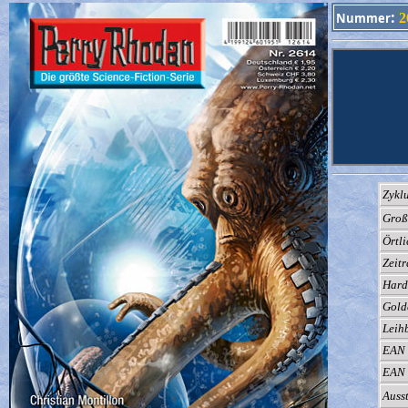
:
Nummer
2
Zyklu
Groß
Örtli
Zeit
Hard
Gold
Leih
EAN 
EAN 
Auss