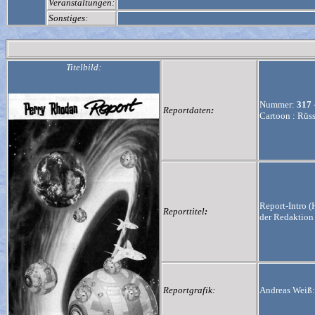
Veranstaltungen:
Sonstiges:
Titelbild:
Nummer:
317
Reportdaten
:
Cartoon : Rüss
Report-Intro (
Reporttitel
:
der Redaktion
Reportgrafik:
Andreas Weiß: