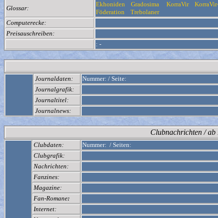
Ekhoniden
Gradosima
KorraVir
KorraVir
Glossar:
Föderation
Trebolaner
Computerecke:
Preisauschreiben:
:
-
Journaldaten:
Nummer:
/
Seite:
Journalgrafik:
Journaltitel:
Journalnews:
Clubnachrichten / a
Clubdaten:
Nummer:
/
Seiten:
Clubgrafik:
Nachrichten:
Fanzines:
Magazine:
Fan-Romane
:
Internet: