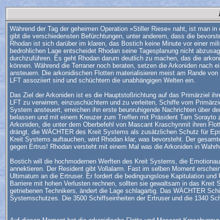
Während der Tag der geheimen Operation »Stiller Riese« naht, ist man in
gibt die verschiedensten Befürchtungen, unter anderem, dass die bevo
Rhodan ist sich darüber im klaren, das Bostich keine Minute vor einer mil
bedrohlichen Lage entscheidet Rhodan seine Tagesplanung nicht abzusage
durchzuführen. Es geht Rhodan darum deutlich zu machen, das die arkon
können. Während die Terraner noch beraten, setzen die Arkoniden nach e
ansteuern. Die arkonidischen Flotten materialisieren meist am Rande von
LFT assoziiert sind und schüchtern die unabhängigen Welten ein.
Das Ziel der Arkoniden ist es die Hauptstoßrichtung auf das Primärziel ih
LFT zu verwirren, einzuschüchtern und zu verleiten, Schiffe vom Primärz
System ansteuert, erreichen ihn erste beunruhigende Nachrichten über d
belassen und mit einem Kreuzer zum Treffen mit Präsident Tam Sorayto z
Arkoniden, die unter dem Oberbefehl von Mascant Kraschynmit ihren Flo
drängt, die WÄCHTER des Kreit Systems als zusätzlichen Schutz für Eps
Kreit Systems auftauchen, wird Rhodan klar, was bevorsteht. Der gesamte
gegen Ertrus! Rhodan versteht mit einem Mal was die Arkoniden in Wahrhe
Bostich will die hochmodernen Werften des Kreit Systems, die Emotionau
annektieren. Der Resident gibt Vollalarm. Fast im selben Moment erschein
Ultimatum an die Ertruser. Er fordert die bedingungslose Kapitulation 
Barriere mit hohen Verlusten rechnen, sollten sie gewaltsam in das Kreit
getriebenen Technikers, ändert die Lage schlagartig. Das WÄCHTER Schi
Systemschutzes. Die 3500 Schiffseinheiten der Ertruser und die 1340 Sc