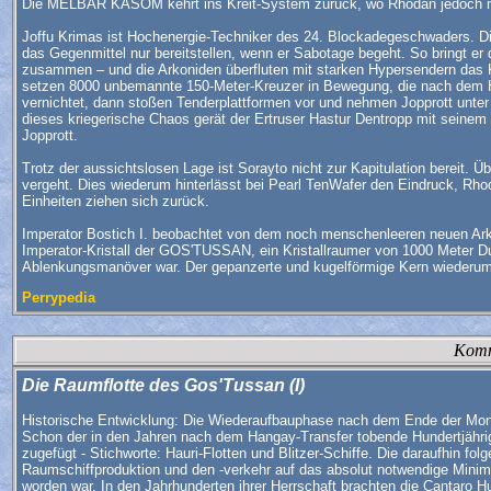
Die MELBAR KASOM kehrt ins Kreit-System zurück, wo Rhodan jedoch nic
Joffu Krimas ist Hochenergie-Techniker des 24. Blockadegeschwaders. Die 
das Gegenmittel nur bereitstellen, wenn er Sabotage begeht. So bringt er
zusammen – und die Arkoniden überfluten mit starken Hypersendern das K
setzen 8000 unbemannte 150-Meter-Kreuzer in Bewegung, die nach dem
vernichtet, dann stoßen Tenderplattformen vor und nehmen Jopprott unter 
dieses kriegerische Chaos gerät der Ertruser Hastur Dentropp mit sei
Jopprott.
Trotz der aussichtslosen Lage ist Sorayto nicht zur Kapitulation bereit
vergeht. Dies wiederum hinterlässt bei Pearl TenWafer den Eindruck, Rh
Einheiten ziehen sich zurück.
Imperator Bostich I. beobachtet von dem noch menschenleeren neuen Ark'
Imperator-Kristall der GOS'TUSSAN, ein Kristallraumer von 1000 Meter 
Ablenkungsmanöver war. Der gepanzerte und kugelförmige Kern wiederum e
Perrypedia
Komm
Die Raumflotte des Gos'Tussan (I)
Historische Entwicklung: Die Wiederaufbauphase nach dem Ende der Monos
Schon der in den Jahren nach dem Hangay-Transfer tobende Hundertjährig
zugefügt - Stichworte: Hauri-Flotten und Blitzer-Schiffe. Die daraufhin 
Raumschiffproduktion und den -verkehr auf das absolut notwendige Minim
worden war. In den Jahrhunderten ihrer Herrschaft brachten die Cantaro 