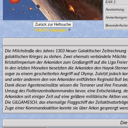
EAN 2:
Ausstattung:
Anmerkungen:
Besonderheite
Select Language
▼
Die Milchstraße des Jahres 1303 Neuer Galaktischer Zeitrechnung -
galaktischen Krieges zu stehen. Zwei ehemals verbündete Mächte bel
Kristallimperium der Arkoniden zum Großangriff auf die Liga Freier
In den letzten Monaten besetzten die Arkoniden den Hayok-Sternen
sogar zu einem gescheiterten Angriff auf Olymp. Zuletzt jedoch k
und unter anderem den von Arkoniden entführten Reginald Bull bef
Dank dieser Agenteneinsätze wissen die Terraner und ihre Freunde,
Umzug des Flottenzentralkommandos bevor, eine Entscheidung, de
Arkoniden seit einiger Zeit auf eine größere militärische Aktion vor
Die GILGAMESCH, das ehemalige Flaggschiff der Zellaktivatorträge
Zuge einer Kommandoaktion konnte sie über Arkon gesprengt werde
Die