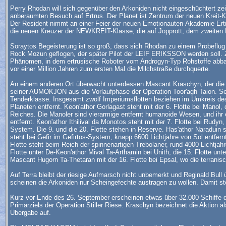
Perry Rhodan will sich gegenüber den Arkoniden nicht eingeschüchtert z
anberaumten Besuch auf Ertrus. Der Planet ist Zentrum der neuen Kreit-Ko
Der Resident nimmt an einer Feier der neuen Emotionauten-Akademie Ertruka
die neuen Kreuzer der NEWKREIT-Klasse, die auf Jopprott, dem zweiten P
Soraytos Begeisterung ist so groß, dass sich Rhodan zu einem Probefl
Rock Mozun geflogen, der später Pilot der LEIF ERIKSSON werden soll. Zie
Phänomen, in dem ertrusische Roboter vom Androgyn-Typ Rohstoffe abbau
vor einer Million Jahren zum ersten Mal die Milchstraße durchquerte.
An einem anderen Ort überwacht unterdessen Mascant Kraschyn, der die
seiner AUMOKJON aus die Vorlaufphase der Operation Toor'agh Taion. Sei
Tenderklasse. Insgesamt zwölf Imperiumsflotten beziehen im Umkreis des
Planeten entfernt. Keon'athor Gorlagast steht mit der 6. Flotte bei Ma
Reiches. Die Manoler sind vierarmige entfernt humanoide Wesen, und ihr 
entfernt. Keon'athor Ithilival da Monotos steht mit der 7. Flotte bei Rudy
System. Die 9. und die 20. Flotte stehen in Reserve. Has'athor Naraduin st
steht bei Gefir im Gefirtos-System, knapp 6600 Lichtjahre von Sol entfern
Flotte steht beim Reich der spinnenartigen Trebolaner, rund 4000 Lichtjahr
Flotte unter De-Keon'athor Mival Ta-Arthamin bei Unith, die 15. Flotte un
Mascant Hugorn Ta-Thetaran mit der 16. Flotte bei Epsal, wo die terran
Auf Terra bleibt der riesige Aufmarsch nicht unbemerkt und Reginald Bull
scheinen die Arkoniden nur Scheingefechte austragen zu wollen. Damit ste
Kurz vor Ende des 26. September erscheinen etwas über 32.000 Schiffe de
Primärziels der Operation Stiller Riese. Kraschyn bezeichnet die Aktio
Übergabe auf.