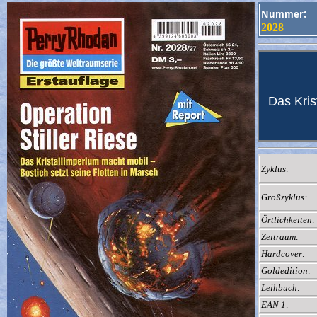
:
Nummer
2028
Das Kris
Zyklus:
Großzyklus:
Örtlichkeiten:
Zeitraum:
Hardcover:
Goldedition:
Leihbuch:
EAN 1: