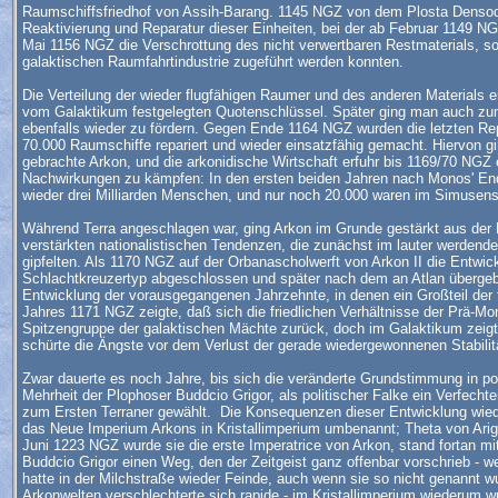
Raumschiffsfriedhof von Assih-Barang. 1145 NGZ von dem Plosta Densod
Reaktivierung und Reparatur dieser Einheiten, bei der ab Februar 1149 N
Mai 1156 NGZ die Verschrottung des nicht verwertbaren Restmaterials, s
galaktischen Raumfahrtindustrie zugeführt werden konnten.
Die Verteilung der wieder flugfähigen Raumer und des anderen Materials 
vom Galaktikum festgelegten Quotenschlüssel. Später ging man auch zu
ebenfalls wieder zu fördern. Gegen Ende 1164 NGZ wurden die letzten Re
70.000 Raumschiffe repariert und wieder einsatzfähig gemacht. Hiervon gi
gebrachte Arkon, und die arkonidische Wirtschaft erfuhr bis 1169/70 NG
Nachwirkungen zu kämpfen: In den ersten beiden Jahren nach Monos' Ende
wieder drei Milliarden Menschen, und nur noch 20.000 waren im Simusens
Während Terra angeschlagen war, ging Arkon im Grunde gestärkt aus der 
verstärkten nationalistischen Tendenzen, die zunächst im lauter werdend
gipfelten. Als 1170 NGZ auf der Orbanascholwerft von Arkon II die Entw
Schlachtkreuzertyp abgeschlossen und später nach dem an Atlan übergeb
Entwicklung der vorausgegangenen Jahrzehnte, in denen ein Großteil der
Jahres 1171 NGZ zeigte, daß sich die friedlichen Verhältnisse der Prä-Mon
Spitzengruppe der galaktischen Mächte zurück, doch im Galaktikum zeigt
schürte die Ängste vor dem Verlust der gerade wiedergewonnenen Stabilit
Zwar dauerte es noch Jahre, bis sich die veränderte Grundstimmung in p
Mehrheit der Plophoser Buddcio Grigor, als politischer Falke ein Verfecht
zum Ersten Terraner gewählt. Die Konsequenzen dieser Entwicklung wied
das Neue Imperium Arkons in Kristallimperium umbenannt; Theta von Ariga
Juni 1223 NGZ wurde sie die erste Imperatrice von Arkon, stand fortan mi
Buddcio Grigor einen Weg, den der Zeitgeist ganz offenbar vorschrieb - we
hatte in der Milchstraße wieder Feinde, auch wenn sie so nicht genannt 
Arkonwelten verschlechterte sich rapide - im Kristallimperium wiederum 