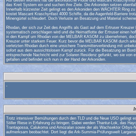
Auf diesen Moment hat die arkonidische Flotte und Mascant Kraschynnur 
das Kreit System ein und suchen ihre Ziele. Die Arkoniden setzen ebenfa
Innerhalb kürzester Zeit gelingt es den Arkoniden den WÄCHTER Ring zu 
kostet Mascant Kraschynfast 4000 Schiffe, da die Aagenfeld-Barriere tro
Minengürtel schleudert. Doch Verluste an Besatzung und Material schein
Rhodan, der sich zur Zeit des Angriffs als Gast auf dem Ertruser Kreu
systematisch zerschlagen wird und die Heimatflotte der Ertruser einen h
in den Kampf um Rhodan von der MELBAR KASOM zu übernehmen, doch die A
Kreuzer unter starkem Feuer. Kurz bevor die MELBAR KASOM durch arkonid
verletzten Rhodan durch eine unsichere Transmitterverbindung mit unb
sofort aus dem aussichtslosen Kampf zurück. Für die Besatzung an Bord
entsprechende Nachricht wird zur Solaren Residenz gefunkt, wo sie von
gefallen und befindet sich nun in der Hand der Arkoniden.
-
I
Trotz intensiver Bemühungen durch den TLD und die Neue USO gelingt es
Stiller Riese in Erfahrung zu bringen. Dabei werden Thantur-Lok, das Hay
Trantagossa, Calukoma und Amozalan sowie der als Wachsektor Orbys-Nu
aufmerksam beobachtet. Dort liegt die Ark-Summia-Prüfungswelt Largameni