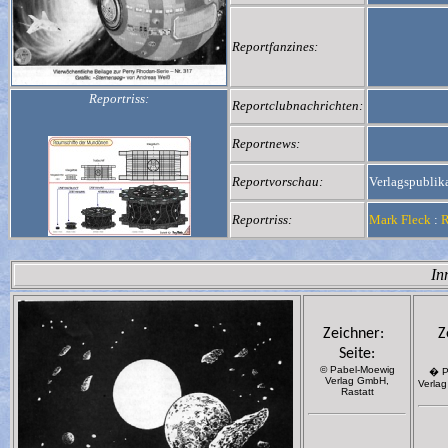
Reportfanzines:
Reportriss:
Reportclubnachrichten:
Reportnews:
Reportvorschau:
Verlagspublik
Reportriss:
Mark Fleck
:
R
In
Zeichner:
Z
Seite:
© Pabel-Moewig
� P
Verlag GmbH,
Verlag
Rastatt