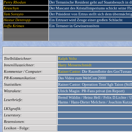
Perry Rhodan
Der Terranische Resident geht auf Staatsbesuch in d
Kraschyn
Der Mascant des Kristallimperiums schickt seine Flo
Tam Sorayto
Der Präsident von Ertrus stellt sich dem übermächt
Hastur Dentropp
Ein Ertruser wird Zeuge einer großen Schlacht
Joffu Krimas
Ein Terraner in Gewissensnöten
Titelbildzeichner:
Ralph Voltz
Innenilluszeichner:
Harry Messerschmidt
Kommentar / Computer:
Rainer Castor
: Die Raumflotte des Gos'Tussan 
PR-Kommunikation:
Das Video zum WeltCon 2000
Statistiken:
Rainer Castor: Operation Toor'Agh Taion (Still
Witzrakete:
Ulrich Magin: PR-Fans privat (im Report)
Bernd Wäldin / Heinz Hell / Felix D.Lichte / U
Leserbriefe:
Harms / Hans-Dieter Melchers / Joachim Kutzn
LKSgrafik:
Leserstory:
Rezensionen:
Lexikon
- Folge: