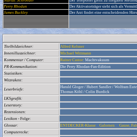
Startac Schroeder
Der Teleporter greift zu illegalen Metho
Perry Rhodan
Der Aktivatorträger sieht sich als Vermit
James Buckley
Der Arzt findet eine entscheidenden Hin
Titelbildzeichner:
Alfred Kelsner
Innenilluszeichner:
Michael Wittmann
Kommentar / Computer:
Rainer Castor
: Machtvakuum
PR-Kommunikation:
Die Perry Rhodan-Fan-Edition
Statistiken:
Witzrakete:
Harald Gloger / Hubert Sandler / Wolfram Eut
Leserbriefe:
Thomas Köhl / Colin Burdick
LKSgrafik:
Leserstory:
Rezensionen:
Lexikon
- Folge:
Glossar:
ENTDECKER-Klasse
Galornen
Gause, Fa
Computerecke: