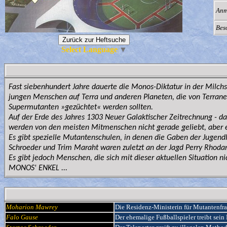
Anm
Bes
Select Language
▼
Fast siebenhundert Jahre dauerte die Monos-Diktatur in der Milchs
jungen Menschen auf Terra und anderen Planeten, die von Terrane
Supermutanten »gezüchtet« werden sollten.
Auf der Erde des Jahres 1303 Neuer Galaktischer Zeitrechnung - d
werden von den meisten Mitmenschen nicht gerade geliebt, aber e
Es gibt spezielle Mutantenschulen, in denen die Gaben der Jugendli
Schroeder und Trim Maraht waren zuletzt an der Jagd Perry Rhodan
Es gibt jedoch Menschen, die sich mit dieser aktuellen Situation n
MONOS' ENKEL ...
Moharion Mawrey
Die Residenz-Ministerin für Mutantenfr
Falo Gause
Der ehemalige Fußballspieler treibt sein