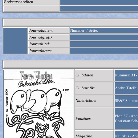
Preisauschreiben:
:
-
Journaldaten:
Nummer:
/
Seite:
Journalgrafik:
Journaltitel:
Journalnews:
Clubdaten:
Nummer:
31
Clubgrafik:
Andy: Titelbi
Nachrichten:
SF&F Stammti
Plop 57 - Andr
Fanzines:
Christian Sch
Magazine:
Nautilus - Ab