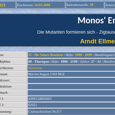
:
021
Kalenderwoche
:
20
Erschienen
16.05.2000
Seiten
Monos' E
Die Mutanten formieren sich - Zigtau
Arndt Ell
us:
31
-
Die Solare Residenz
-
Hefte:
2000 - 2099
-
Handlungszeit
ßzyklus:
08
-
Thoregon
/
Hefte:
1800 - 2199
/
Zyklen:
27 - 32
/
Handlun
ichkeiten:
Solsystem
traum:
Mai bis August 1303 NGZ
dcover:
dedition:
hbuch:
 1:
4399124603003
 2:
02021
stattung:
Clubnachrichten Nr.317