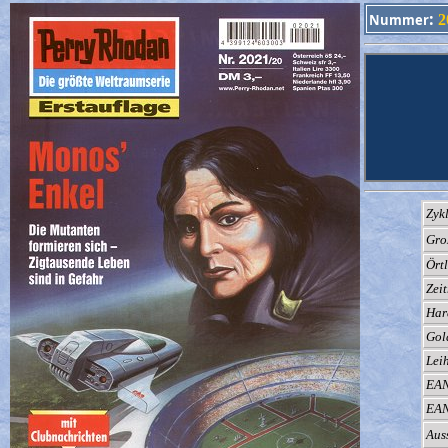
:
Nummer
2
Zykl
Gro
Örtl
Zei
Har
Gol
Lei
EAN
EAN
Aus