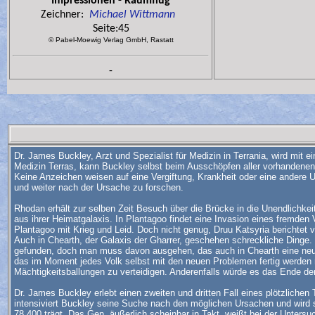
Impressionen - Raumflug
Zeichner:
Michael Wittmann
Seite:45
© Pabel-Moewig Verlag GmbH, Rastatt
-
Dr. James Buckley, Arzt und Spezialist für Medizin in Terrania, wird mi
Medizin Terras, kann Buckley selbst beim Ausschöpfen aller vorhandenen Mi
Keine Anzeichen weisen auf eine Vergiftung, Krankheit oder eine andere 
und weiter nach der Ursache zu forschen.
Rhodan erhält zur selben Zeit Besuch über die Brücke in die Unendlichkei
aus ihrer Heimatgalaxis. In Plantagoo findet eine Invasion eines fremden
Plantagoo mit Krieg und Leid. Doch nicht genug, Druu Katsyria berichtet
Auch in Chearth, der Galaxis der Gharrer, geschehen schreckliche Dinge.
gefunden, doch man muss davon ausgehen, das auch in Chearth eine neu
das im Moment jedes Volk selbst mit den neuen Problemen fertig werden m
Mächtigkeitsballungen zu verteidigen. Anderenfalls würde es das Ende de
Dr. James Buckley erlebt einen zweiten und dritten Fall eines plötzlich
intensiviert Buckley seine Suche nach den möglichen Ursachen und wird 
78.400 trägt. Das Gen, äußerlich scheinbar in Takt, weißt bei der Unters