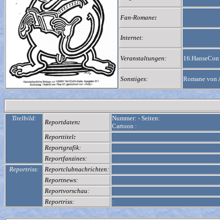
Fan-Romane
:
Internet:
Veranstaltungen:
16.HanseCon 
Sonstiges:
Romane von A
Titelbild:
Nummer:
-
Seiten:
Reportdaten
:
Cartoon :
Reporttitel
:
Reportgrafik:
Reportfanzines:
Reportriss:
Reportclubnachrichten:
Reportnews:
Reportvorschau:
Reportriss:
: