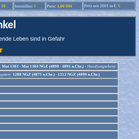
:
:
:
Preis seit 2001 in €:
€
59
Innenillus
1
Preis
3,00 DM
nkel
sende Leben sind in Gefahr
mer
:
Mai 1303 - Mai 1304 NGZ (4890 - 4891 n.Chr.)
-
Handlungsebene:
gszeit:
1288 NGZ (4875 n.Chr.) - 1312 NGZ (4899 n.Chr.)