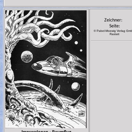
Zeichner:
Seite:
© Pabel-Moewig Verlag Gm
Rastatt