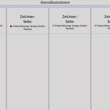
Innenillustrationen
Zeichner:
Zeichner:
Zei
Seite:
Seite:
S
bH,
© Pabel-Moewig Verlag GmbH,
© Pabel-Moew
� Pabel-Moewig Verlag GmbH,
Rastatt
R
Rastatt