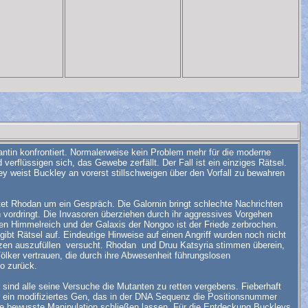
antin konfrontiert. Normalerweise kein Problem mehr für die moderne
erflüssigen sich, das Gewebe zerfällt. Der Fall ist ein einziges Rätsel.
y weist Buckley an vorerst stillschweigen über den Vorfall zu bewahren
ttet Rhodan um ein Gespräch. Die Galornin bringt schlechte Nachrichten
n vordringt. Die Invasoren überziehen durch ihr aggressives Vorgehen
en Himmelreich und der Galaxis der Nongoo ist der Friede zerbrochen.
bt Rätsel auf. Eindeutige Hinweise auf einen Angriff wurden noch nicht
zen auszufüllen versucht. Rhodan und Druu Katsyria stimmen überein,
lker vertrauen, die durch ihre Abwesenheit führungslosen
o zurück.
sind alle seine Versuche die Mutanten zu retten vergebens. Fieberhaft
r ein modifiziertes Gen, das in der DNA Sequenz die Positionsnummer
eine bewusste Manipulation schließen lassen. Für die Entdeckung Buckleys