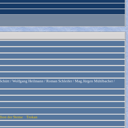
d Schütt / Wolfgang Heilmann / Roman Schleifer / Mag.Jürgen Mühlbacher /
dion der Sterne
Trokan