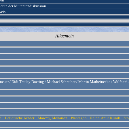
den
tler in der Mutantendiskussion
weis
Allgemein
eneuer / Didi Tratley Doering / Michael Schreiber / Martin Marheinecke / Wulfhar
lo
Heliotische Kinder
Mawrey, Moharion
Plantagoo
Ralph-Artur-Klinik
Sta