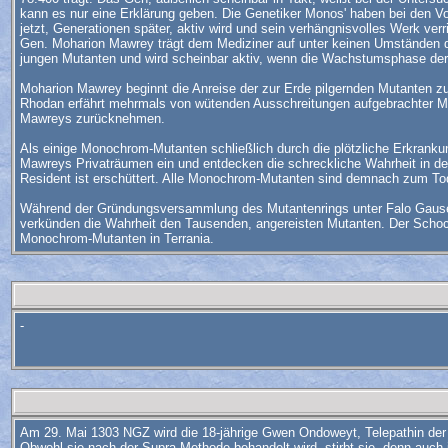
kann es nur eine Erklärung geben. Die Genetiker Monos' haben bei den V
jetzt, Generationen später, aktiv wird und sein verhängnisvolles Werk ve
Gen. Moharion Mawrey trägt dem Mediziner auf unter keinen Umständen die
jungen Mutanten und wird scheinbar aktiv, wenn die Wachstumsphase der 
Moharion Mawrey beginnt die Anreise der zur Erde pilgernden Mutanten zu 
Rhodan erfährt mehrmals von wütenden Ausschreitungen aufgebrachter Mut
Mawreys zurücknehmen.
Als einige Monochrom-Mutanten schließlich durch die plötzliche Erkranku
Mawreys Privaträumen ein und entdecken die schreckliche Wahrheit in de
Resident ist erschüttert. Alle Monochrom-Mutanten sind demnach zum Tode
Während der Gründungsversammlung des Mutantenrings unter Falo Gause in
verkünden die Wahrheit den Tausenden, angereisten Mutanten. Der Schock 
Monochrom-Mutanten in Terrania.
-
Am 29. Mai 1303 NGZ wird die 18-jährige Gwen Ondoweyt, Telepathin der Mu
Obwohl sie nach der Supra-Methode behandelt wird, stirbt sie, denn auch i