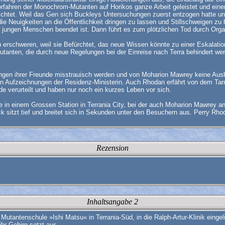
orfahren der Monochrom-Mutanten auf Horikos ganze Arbeit geleistet und eine
rrichtet. Weil das Gen sich Buckleys Untersuchungen zuerst entzogen hatte und
 Neuigkeiten an die Öffentlichkeit dringen zu lassen und Stillschweigen zu
jungen Menschen beendet ist. Dann führt es zum plötzlichen Tod durch Orga
erschweren, weil sie Befürchtet, das neue Wissen könnte zu einer Eskalation
anten, die durch neue Regelungen bei der Einreise nach Terra behindert wer
ngen ihrer Freunde misstrauisch werden und von Moharion Mawrey keine Ausku
n Aufzeichnungen der Residenz-Ministerin. Auch Rhodan erfährt von dem Tarn
 verurteilt und haben nur noch ein kurzes Leben vor sich.
 einem Grossen Station in Terrania City, bei der auch Moharion Mawrey anw
sitzt tief und breitet sich in Sekunden unter den Besuchern aus. Perry Rhod
Rezension
Inhaltsangabe 2
tantenschule »Ishi Matsu« in Terrania-Süd, in die Ralph-Artur-Klinik eingeli
hr Gehirn setzt aus.