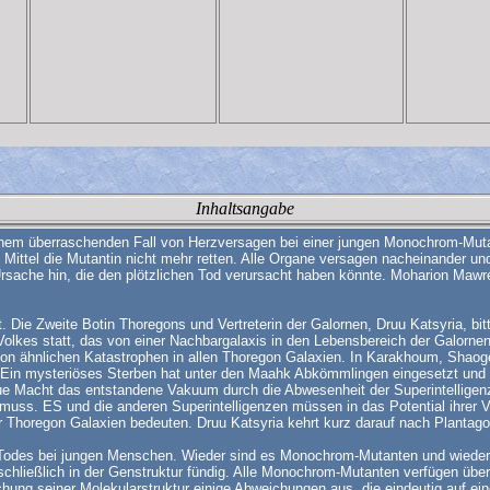
Inhaltsangabe
t einem überraschenden Fall von Herzversagen bei einer jungen Monochrom-Mut
ttel die Mutantin nicht mehr retten. Alle Organe versagen nacheinander und v
Ursache hin, die den plötzlichen Tod verursacht haben könnte. Moharion Mawre
t. Die Zweite Botin Thoregons und Vertreterin der Galornen, Druu Katsyria, bi
 Volkes statt, das von einer Nachbargalaxis in den Lebensbereich der Galorne
 von ähnlichen Katastrophen in allen Thoregon Galaxien. In Karakhoum, Shaog
 Ein mysteriöses Sterben hat unter den Maahk Abkömmlingen eingesetzt und gi
e Macht das entstandene Vakuum durch die Abwesenheit der Superintelligen
uss. ES und die anderen Superintelligenzen müssen in das Potential ihrer Vö
r Thoregon Galaxien bedeuten. Druu Katsyria kehrt kurz darauf nach Plantago
en Todes bei jungen Menschen. Wieder sind es Monochrom-Mutanten und wieder 
schließlich in der Genstruktur fündig. Alle Monochrom-Mutanten verfügen übe
uchung seiner Molekularstruktur einige Abweichungen aus, die eindeutig auf 