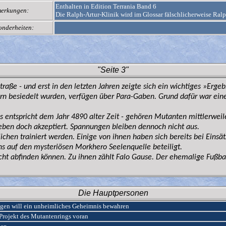
Enthalten in Edition Terrania Band 6
erkungen:
Die Ralph-Artur-Klinik wird im Glossar fälschlicherweise Ral
onderheiten:
"Seite 3"
traße - und erst in den letzten Jahren zeigte sich ein wichtiges »Erg
rn besiedelt wurden, verfügen über Para-Gaben. Grund dafür war eine
as entspricht dem Jahr 4890 alter Zeit - gehören Mutanten mittlerwe
ben doch akzeptiert. Spannungen bleiben dennoch nicht aus.
chen trainiert werden. Einige von ihnen haben sich bereits bei Einsät
s auf den mysteriösen Morkhero Seelenquelle beteiligt.
icht abfinden können. Zu ihnen zählt Falo Gause. Der ehemalige Fußbal
Die Hauptpersonen
agen will ein unheimliches Geheimnis bewahren
 Projekt des Mutantenrings voran