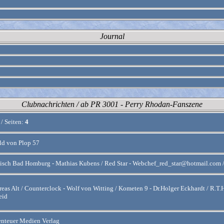
Journal
Clubnachrichten / ab PR 3001 - Perry Rhodan-Fanszene
7
/
Seiten:
4
ld von Plop 57
sch Bad Homburg - Mathias Kubens / Red Star - Webchef_red_star@hotmail.com / 
eas Alt / Counterclock - Wolf von Witting / Kometen 9 - Dr.Holger Eckhardt / R.T.H.
eid
enteuer Medien Verlag