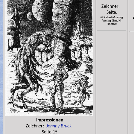
Zeichner:
Seite:
© Pabel-Moewig
Verlag GmbH,
Rastatt
Impressionen
Zeichner:
Johnny Bruck
Seite:15