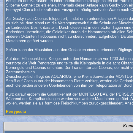
Heiligtum der Patruskee. In einer unterirdischen Anlage halten die Patru
Silberne Gottheit zu erziehen. Innerhalb dieser Anlage kann Gucky von ei
Fermyyd-Clan »Todeskralle des Einzigen«, häufig wertvolle Waren nach 
Als Gucky nach Coenus teleportiert, findet er in unterirdischen Anlagen 
es sich bei dem Mond um die Versorgungswelt für die Schule der Maschtare
zu Endreddes Bezirk darstellt. Durch diesen ist in den letzten Tagen 
Endreddes übermittelt, die Galaktiker durch die Hamamesch mit allen Sch
anderen Oktanten Hirdobaans nicht zu überschreiten, aufgehoben. Darübe
Maschtaren getötet wurden.
Später kann der Mausbiber aus den Gedanken eines sterbenden Zöglings
Auf dem Höhepunkt des Krieges unter den Hamamesch vor 1200 Jahren en
zerstörte die Welt Pendregge und teilte die Kleingalaxie in die acht Oktan
Borrengold und Coenus errichten. Der Transmitter auf Coenus, der nicht
Zentrumsbereich.
Zwischenzeitlich fliegt die AQUARIUS, eine Kleinstkorvette der MONTEG
Schiff auf Coenus vor der Hamamesch-Flotte verbirgt, werden die Gedan
auch die beiden anderen Überlebenden von ihm per Teleportation an Bo
Kurz darauf erobern die Galaktiker mit der MONTEGO BAY, der PERSEU
Während der Kampfhandlungen werden vier weitere Maschtaren getötet. Al
wollen, werden sie als formlose Fleischklumpen zurückgeschleudert. Ans
Perrypedia
Komm