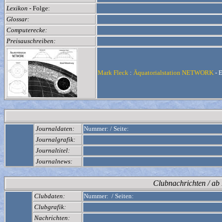
Lexikon
- Folge:
Glossar:
Computerecke:
Preisauschreiben:
Mark Fleck
:
Äquatorialstation NETWORK
- E
Journaldaten:
Nummer:
/
Seite:
Journalgrafik:
Journaltitel:
Journalnews:
Clubnachrichten / a
Clubdaten:
Nummer:
/
Seiten:
Clubgrafik:
Nachrichten: