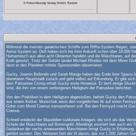
© Pabel-Moewig Verlag GmbH, Rastatt
Während die meisten galaktischen Schiffe zum Riffta-System fliegen, 
Aenur-System an. Dort haben sich bei ihrer Ankunft schon über 19.000
Hamamesch aus allen acht Oktanten handeln und die Maschtaren, auf dere
Kraft gesetzt. Trotz der Gefahr landet Michael Rhodan mit dem Minor 
lässt er den Planeten mittels Spionsonden observieren.
Gucky, Joamin Bellondo und Sarah Mango haben das Ende ihrer Space-Jet
planetaren Hauptstadt zurück und geht selbst auf Erkundung. Er gibt sich
dem Patruskee Cromp erhält Gucky erste Hinweise. Er lernt einige Stuu
sind, die ihm von einem verborgenen Heiligtum der Patruskee berichten.
Von den Praktiken in dem Heiligtum abgestoßen, befreit Gucky den Patr
aus einem Kerker. Munschok weist den vorgeblichen Ilti auf einen Fermyyd
Güter zum Mond Coenus transportieren soll. Bei den Fermyyd macht Gucky
Coenus.
Schnell entdeckt der Mausbiber sublunare Anlagen, die sich als das Vers
Schule der Maschtaren auf Borrengold. Allerdings existiert hier auch ein T
Gedanken der sechs anwesenden Maschtaren bringt Gucky in Erfahrung, d
getötet wurden. Des Weiteren hört der Ilt davon, das vor 1.200 Jahren 