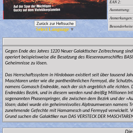
EAN 2:
Ausstattung:
Anmerkungen:
Besonderheite
Select Language
▼
Gegen Ende des Jahres 1220 Neuer Galaktischer Zeitrechnung sind
operiert beispielsweise die Besatzung des Riesenraumschiffes BASI
Geheimnisse zu lösen.
Das Herrschaftssystem in Hirdobaan existiert seit über tausend 
Maschtaren unter wie die pantherähnlichen Fermyyd, die Schutztr
namens Gomasch Endredde, nach der sich angeblich alle richten. Di
Endreddes Bezirk, und in diesem werden rund dreißig Millionen In
sogenannten Phasenspringer, die zwischen dem Bezirk und der »Auß
lösen; dabei wurde ein geheimnisvolles Alptraumwesen namens Tre
zunehmende Gefechte mit Hamamesch und Fermyyd verwickelt. Vera
Grund suchen die Galaktiker nun DAS VERSTECK DER MASCHTARE
Die