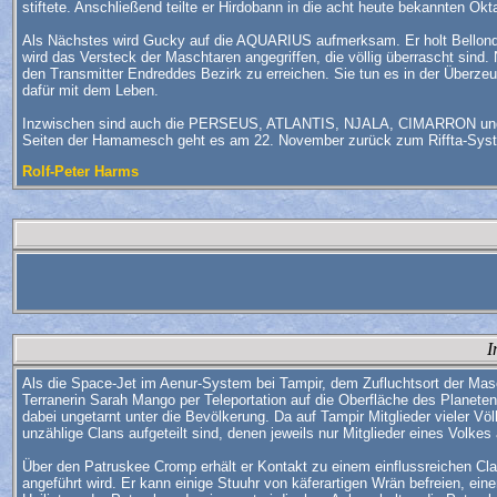
stiftete. Anschließend teilte er Hirdobann in die acht heute bekannten Ok
Als Nächstes wird Gucky auf die AQUARIUS aufmerksam. Er holt Bellondo 
wird das Versteck der Maschtaren angegriffen, die völlig überrascht sind
den Transmitter Endreddes Bezirk zu erreichen. Sie tun es in der Übe
dafür mit dem Leben.
Inzwischen sind auch die PERSEUS, ATLANTIS, NJALA, CIMARRON und z
Seiten der Hamamesch geht es am 22. November zurück zum Riffta-Sys
Rolf-Peter Harms
I
Als die Space-Jet im Aenur-System bei Tampir, dem Zufluchtsort der Masc
Terranerin Sarah Mango per Teleportation auf die Oberfläche des Planeten
dabei ungetarnt unter die Bevölkerung. Da auf Tampir Mitglieder vieler Völk
unzählige Clans aufgeteilt sind, denen jeweils nur Mitglieder eines Volkes
Über den Patruskee Cromp erhält er Kontakt zu einem einflussreichen C
angeführt wird. Er kann einige Stuuhr von käferartigen Wrän befreien, ei