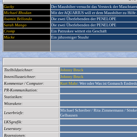
Gucky
Der Mausbiber versucht das Versteck der Maschtaren
Michael Rhodan
Mit der AQUARIUS will er dem Mausbiber zu Hilfe 
Joamin Bellondo
Die zwei Überlebenden der PENELOPE
Sarah Mango
Die zwei Überlebenden der PENELOPE
Cromp
Ein Patruskee wittert ein Geschäft
Mücke
Ein jähzorniger Stuuhr
Titelbildzeichner:
Johnny Bruck
Innenilluszeichner:
Johnny Bruck
Kommentar / Computer:
Kurt Mahr
: Wer oder Was ist Gomasch Endred
PR-Kommunikation:
Statistiken:
Witzrakete:
Michael Schreiber / Rita Zimmermann / Sönke 
Leserbriefe:
Gelhausen
LKSgrafik:
Leserstory:
Rezensionen: