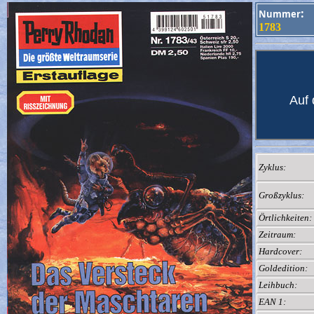
:
Nummer
1783
Auf 
Zyklus:
Großzyklus:
Örtlichkeiten:
Zeitraum:
Hardcover:
Goldedition:
Leihbuch:
EAN 1: