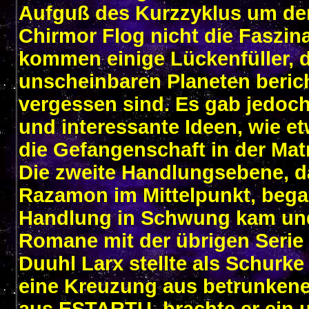
Aufguß des Kurzzyklus um de
Chirmor Flog nicht die Faszina
kommen einige Lückenfüller, d
unscheinbaren Planeten beri
vergessen sind. Es gab jedoc
und interessante Ideen, wie e
die Gefangenschaft in der Mat
Die zweite Handlungsebene, d
Razamon im Mittelpunkt, began
Handlung in Schwung kam un
Romane mit der übrigen Serie 
Duuhl Larx stellte als Schurke
eine Kreuzung aus betrunkene
aus ESTARTU, brachte er ein 