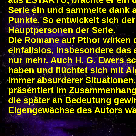
Serie ein und sammelte dank 
Punkte. So entwickelt sich der
Hauptpersonen der Serie.
Die Romane auf Pthor wirken
einfallslos, insbesondere das
nur mehr. Auch H. G. Ewers sc
haben und flüchtet sich mit A
immer absurderer Situationen
präsentiert im Zusammenhang m
die später an Bedeutung gewi
Eigengewächse des Autors wa