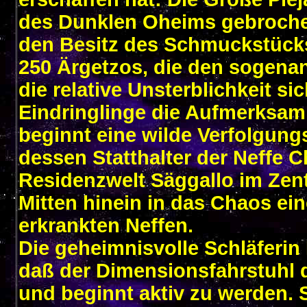
des Dunklen Oheims gebrochen 
den Besitz des Schmuckstücks
250 Ärgetzos, die den sogena
die relative Unsterblichkeit si
Eindringlinge die Aufmerksam
beginnt eine wilde Verfolgun
dessen Statthalter der Neffe C
Residenzwelt Säggallo im Zen
Mitten hinein in das Chaos e
erkrankten Neffen.
Die geheimnisvolle Schläferin 
daß der Dimensionsfahrstuhl d
und beginnt aktiv zu werden. 