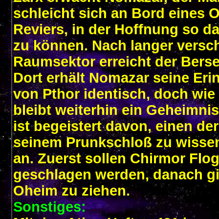
schleicht sich an Bord eines O
Reviers, in der Hoffnung so d
zu können. Nach langer versc
Raumsektor erreicht der Berse
Dort erhält Nomazar seine Eri
von Pthor identisch, doch wie
bleibt weiterhin ein Geheimnis
ist begeistert davon, einen d
seinem Prunkschloß zu wisse
an. Zuerst sollen Chirmor Fl
geschlagen werden, danach g
Oheim zu ziehen.
Sonstiges: