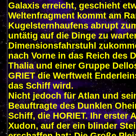
Galaxis erreicht, geschieht e
Weltenfragment kommt am Ra
Kugelsternhaufens abrupt zum S
untätig auf die Dinge zu warte
Dimensionsfahrstuhl zukommen
nach Vorne in das Reich des
Thalia und einer Gruppe Dellos
GRIET die Werftwelt Enderleins
das Schiff wird.
Nicht jedoch für Atlan und sei
Beauftragte des Dunklen Ohei
Schiff, die HORIET. Ihr erster 
Xudon, auf der ein blinder St
erschaffen hat: Die Große Plej