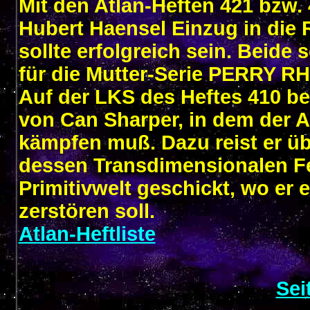
Mit den Atlan-Heften 421 bzw. 
Hubert Haensel Einzug in die R
sollte erfolgreich sein. Beide
für die Mutter-Serie PERRY 
Auf der LKS des Heftes 410 be
von Can Sharper, in dem der 
kämpfen muß. Dazu reist er üb
dessen Transdimensionalen Fe
Primitivwelt geschickt, wo er
zerstören soll.
Atlan-Heftliste
Sei