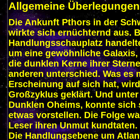
Allgemeine Überlegungen
Die Ankunft Pthors in der Sch
wirkte sich ernüchternd aus.
Handlungsschauplatz handelte
um eine gewöhnliche Galaxis, 
die dunklen Kerne ihrer Stern
anderen unterschied. Was es m
Erscheinung auf sich hat, wird
Großzyklus geklärt. Und unter
Dunklen Oheims, konnte sich
etwas vorstellen. Die Folge wa
Leser ihren Unmut kundtaten.
Die Handlungsebene um Atlans 