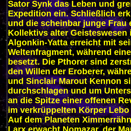
Sator Synk das Leben und gre
Expedition ein. Schließlich er
und die scheinbar junge Frau e
Kollektivs alter Geisteswesen 
Algonkin-Yatta erreicht mit 
Weltenfragment, während eine
besetzt. Die Pthorer sind zers
den Willen der Eroberer, währ
und Sinclair Marout Kennon s
durchschlagen und um Unterstü
an die Spitze einer offenen Re
im verkrüppelten Körper Lebo 
Auf dem Planeten Ximmerrähne
Larx erwacht Nomazar, der Man