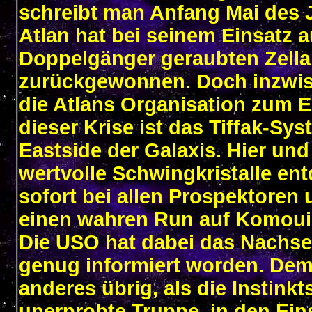
schreibt man Anfang Mai des J
Atlan hat bei seinem Einsatz
Doppelgänger geraubten Zellak
zurückgewonnen. Doch inzwisc
die Atlans Organisation zum 
dieser Krise ist das Tiffak-Sy
Eastside der Galaxis. Hier und
wertvolle Schwingkristalle en
sofort bei allen Prospektoren 
einen wahren Run auf Komouir
Die USO hat dabei das Nachsehe
genug informiert worden. Dem 
anderes übrig, als die Instinkt
unerprobte Truppe, in den Eins