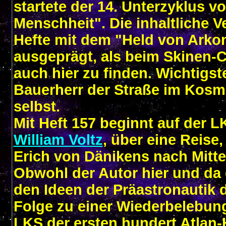
startete der 14. Unterzyklus vo
Menschheit". Die inhaltliche 
Hefte mit dem "Held von Arko
ausgeprägt, als beim Skinen-C
auch hier zu finden. Wichtigs
Bauerherr der Straße im Kosm
selbst.
Mit Heft 157 beginnt auf der L
William Voltz
, über eine Reise
Erich von Dänikens nach Mitte
Obwohl der Autor hier und da
den Ideen der Präastronautik 
Folge zu einer Wiederbelebung
LKS der ersten hundert Atlan-H