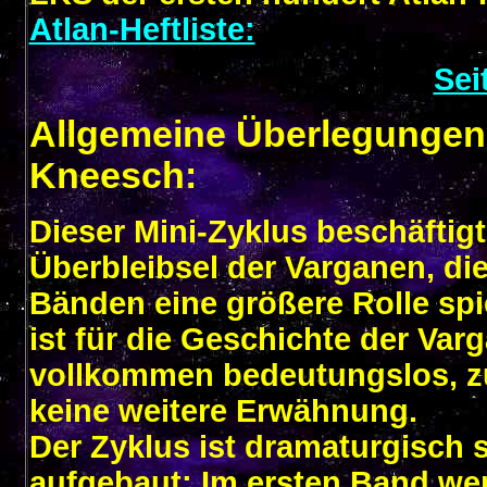
Atlan-Heftliste:
Sei
Allgemeine Überlegungen
Kneesch:
Dieser Mini-Zyklus beschäftigt
Überbleibsel der Varganen, die
Bänden eine größere Rolle sp
ist für die Geschichte der Var
vollkommen bedeutungslos, zu
keine weitere Erwähnung.
Der Zyklus ist dramaturgisch
aufgebaut: Im ersten Band wer