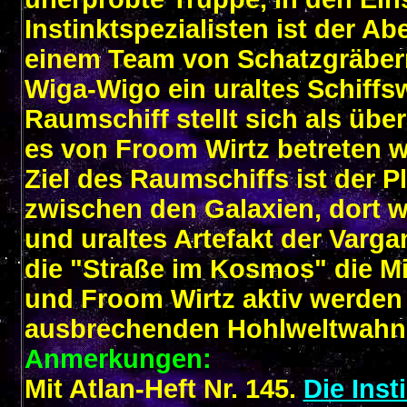
Instinktspezialisten ist der A
einem Team von Schatzgräber
Wiga-Wigo ein uraltes Schiffs
Raumschiff stellt sich als über
es von Froom Wirtz betreten 
Ziel des Raumschiffs ist der 
zwischen den Galaxien, dort 
und uraltes Artefakt der Varg
die "Straße im Kosmos" die Mi
und Froom Wirtz aktiv werden
ausbrechenden Hohlweltwahn
Anmerkungen:
Mit Atlan-Heft Nr. 145.
Die Inst