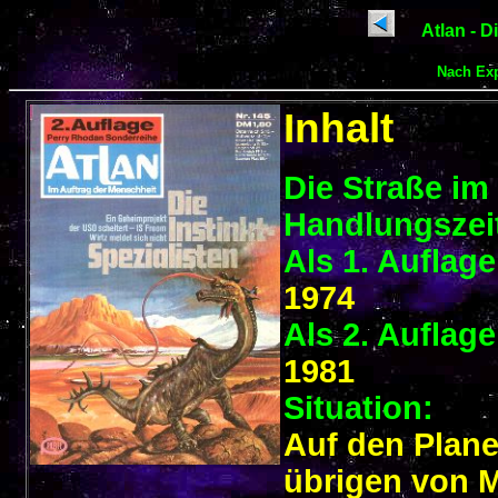
Atlan - 
Nach Ex
Inhalt
Die Straße i
Handlungszei
Als 1. Auflag
1974
Als 2. Auflag
1981
Situation:
Auf den Plan
übrigen von 